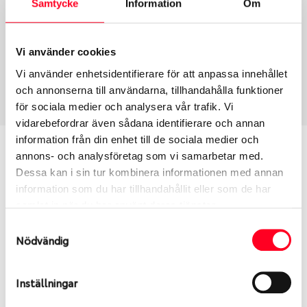
Samtycke
Information
Om
Group
Tum
Fälg PV/C LM
17
Wheel offset
Centre Bore
Vi använder cookies
40
60.05
Vi använder enhetsidentifierare för att anpassa innehållet
Centre Diameter
Art nummer
och annonserna till användarna, tillhandahålla funktioner
114.3
6420
för sociala medier och analysera vår trafik. Vi
vidarebefordrar även sådana identifierare och annan
information från din enhet till de sociala medier och
Passar denna fälg min bil?
annons- och analysföretag som vi samarbetar med.
Dessa kan i sin tur kombinera informationen med annan
Ange registreringsnummer för att se om den fälg
information som du har tillhandahållit eller som de har
du valt passar din bilmodell. Se till att kolla en extra
samlat in när du har använt deras tjänster.
gång så att däck och fälg har samma dimensioner.
Samtyckesval
Ibland kan fälgen ha bytts ut under årens lopp och
Nödvändig
inte vara samma dimension som bilen hade ut från
fabrik.
Inställningar