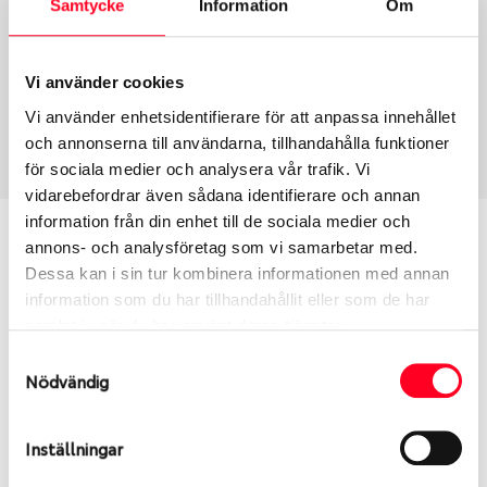
Samtycke
Information
Om
Group
Tum
Fälg PV/C LM
17
Wheel offset
Centre Bore
Vi använder cookies
45
64.1
Vi använder enhetsidentifierare för att anpassa innehållet
Centre Diameter
Art nummer
och annonserna till användarna, tillhandahålla funktioner
114.3
13882
för sociala medier och analysera vår trafik. Vi
vidarebefordrar även sådana identifierare och annan
information från din enhet till de sociala medier och
Passar denna fälg min bil?
annons- och analysföretag som vi samarbetar med.
Dessa kan i sin tur kombinera informationen med annan
Ange registreringsnummer för att se om den fälg
information som du har tillhandahållit eller som de har
du valt passar din bilmodell. Se till att kolla en extra
samlat in när du har använt deras tjänster.
gång så att däck och fälg har samma dimensioner.
Samtyckesval
Ibland kan fälgen ha bytts ut under årens lopp och
Nödvändig
inte vara samma dimension som bilen hade ut från
fabrik.
Inställningar