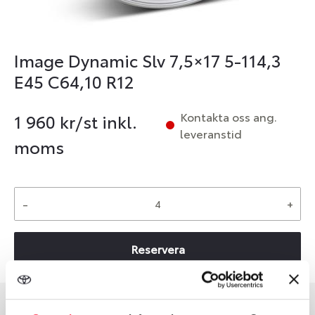
Image Dynamic Slv 7,5×17 5-114,3
E45 C64,10 R12
Kontakta oss ang.
1 960
kr/st inkl.
leveranstid
moms
-
+
Reservera