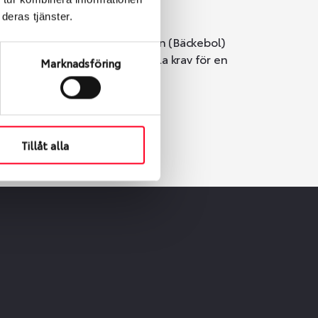
deras tjänster.
i Göteborg. Välj mellan Hisingen (Bäckebol)
er vi till att de uppfyller alla krav för en
Marknadsföring
Tillåt alla