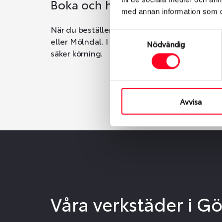
Boka och hämta hos Däckspec
med annan information som du 
När du beställer dina nya däck eller fälgar ho
Samtyckesval
eller Mölndal. I beställningen anger du datum o
Nödvändig
säker körning.
Avvisa
Våra verkstäder i G