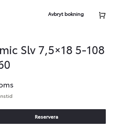
Avbryt bokning
ic Slv 7,5×18 5-108
60
moms
anstid
Reservera