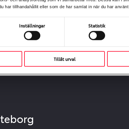
ialen
har tillhandahållit eller som de har samlat in när du har använt 
s oss levereras de direkt till någon av våra däckverkstäder 
ch tid för upphämtning eller service. När vi byter dina däck s
Inställningar
Statistik
Tillåt urval
öteborg