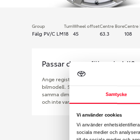
Group
Tum
Wheel offset
Centre Bore
Centre
Fälg PV/C LM
18
45
63.3
108
Passar denna fälg min bil?
Ange registreringsnummer för att se om d
bilmodell. Se till att kolla en extra gång 
samma dimensioner. Ibland kan fälgen ha
Samtycke
och inte vara samma dimension som bilen 
Vi använder cookies
Vi använder enhetsidentifierar
sociala medier och analysera 
till de sociala medier och a