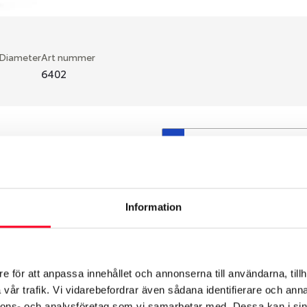
 Diameter
Art nummer
6402
S
en fälg du valt passar din
så att däck och fälg har
 bytts ut under årens lopp
Information
hade ut från fabrik.
e för att anpassa innehållet och annonserna till användarna, tillh
vår trafik. Vi vidarebefordrar även sådana identifierare och anna
nnons- och analysföretag som vi samarbetar med. Dessa kan i sin