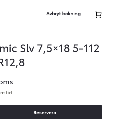
Avbryt bokning
ic Slv 7,5×18 5-112
R12,8
moms
anstid
Reservera