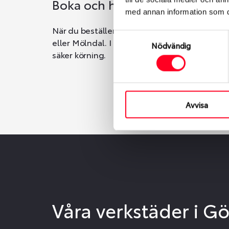
Boka och hämta hos Däckspec
med annan information som du 
När du beställer dina nya däck eller fälgar ho
Samtyckesval
eller Mölndal. I beställningen anger du datum o
Nödvändig
säker körning.
Avvisa
Våra verkstäder i G