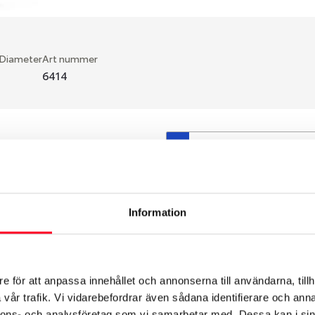
 Diameter
Art nummer
6414
S
en fälg du valt passar din
så att däck och fälg har
 bytts ut under årens lopp
Information
hade ut från fabrik.
e för att anpassa innehållet och annonserna till användarna, tillh
vår trafik. Vi vidarebefordrar även sådana identifierare och anna
nnons- och analysföretag som vi samarbetar med. Dessa kan i sin