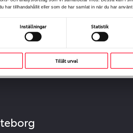
ialen
har tillhandahållit eller som de har samlat in när du har använt 
s oss levereras de direkt till någon av våra däckverkstäder 
ch tid för upphämtning eller service. När vi byter dina däck s
Inställningar
Statistik
Tillåt urval
öteborg