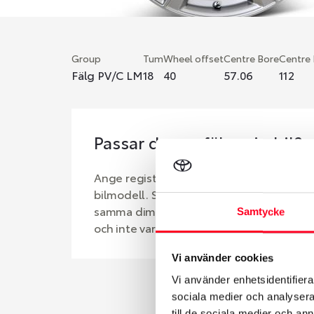
Group
Tum
Wheel offset
Centre Bore
Centre
Fälg PV/C LM
18
40
57.06
112
Passar denna fälg min bil?
Ange registreringsnummer för att se om d
bilmodell. Se till att kolla en extra gång 
samma dimensioner. Ibland kan fälgen ha
Samtycke
och inte vara samma dimension som bilen 
Vi använder cookies
Vi använder enhetsidentifierar
sociala medier och analysera 
till de sociala medier och a