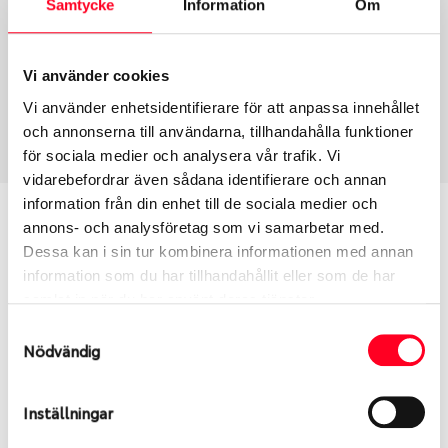
Samtycke
Information
Om
Group
Tum
Fälg PV/C LM
18
Wheel offset
Centre Bore
Vi använder cookies
39
60.05
Vi använder enhetsidentifierare för att anpassa innehållet
Centre Diameter
Art nummer
och annonserna till användarna, tillhandahålla funktioner
114.3
6495
för sociala medier och analysera vår trafik. Vi
vidarebefordrar även sådana identifierare och annan
information från din enhet till de sociala medier och
Passar denna fälg min bil?
annons- och analysföretag som vi samarbetar med.
Dessa kan i sin tur kombinera informationen med annan
Ange registreringsnummer för att se om den fälg
information som du har tillhandahållit eller som de har
du valt passar din bilmodell. Se till att kolla en extra
samlat in när du har använt deras tjänster.
gång så att däck och fälg har samma dimensioner.
Samtyckesval
Ibland kan fälgen ha bytts ut under årens lopp och
Nödvändig
inte vara samma dimension som bilen hade ut från
fabrik.
Inställningar