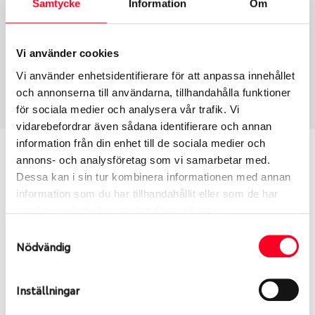
Samtycke
Information
Om
Group
Tum
Fälg PV/C LM
19
Wheel offset
Centre Bore
Vi använder cookies
50.5
63.3
Vi använder enhetsidentifierare för att anpassa innehållet
Centre Diameter
Art nummer
och annonserna till användarna, tillhandahålla funktioner
108
6478
för sociala medier och analysera vår trafik. Vi
vidarebefordrar även sådana identifierare och annan
information från din enhet till de sociala medier och
Passar denna fälg min bil?
annons- och analysföretag som vi samarbetar med.
Dessa kan i sin tur kombinera informationen med annan
Ange registreringsnummer för att se om den fälg
information som du har tillhandahållit eller som de har
du valt passar din bilmodell. Se till att kolla en extra
samlat in när du har använt deras tjänster.
gång så att däck och fälg har samma dimensioner.
Samtyckesval
Ibland kan fälgen ha bytts ut under årens lopp och
Nödvändig
inte vara samma dimension som bilen hade ut från
fabrik.
Inställningar