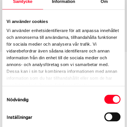
Samtycke
Information
Om
Group
Tum
Fälg PV/C LM
19
Wheel offset
Centre Bore
Vi använder cookies
40
60.05
Vi använder enhetsidentifierare för att anpassa innehållet
Centre Diameter
Art nummer
och annonserna till användarna, tillhandahålla funktioner
114.3
6403
för sociala medier och analysera vår trafik. Vi
vidarebefordrar även sådana identifierare och annan
information från din enhet till de sociala medier och
Passar denna fälg min bil?
annons- och analysföretag som vi samarbetar med.
Dessa kan i sin tur kombinera informationen med annan
Ange registreringsnummer för att se om den fälg
information som du har tillhandahållit eller som de har
du valt passar din bilmodell. Se till att kolla en extra
samlat in när du har använt deras tjänster.
gång så att däck och fälg har samma dimensioner.
Samtyckesval
Ibland kan fälgen ha bytts ut under årens lopp och
Nödvändig
inte vara samma dimension som bilen hade ut från
fabrik.
Inställningar