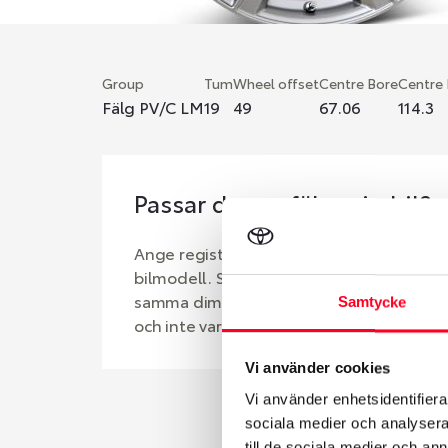
Group
Tum
Wheel offset
Centre Bore
Centre
Fälg PV/C LM
19
49
67.06
114.3
Passar denna fälg min bil?
Ange registreringsnummer för att se om d
bilmodell. Se till att kolla en extra gång 
samma dimensioner. Ibland kan fälgen ha
Samtycke
och inte vara samma dimension som bilen 
Vi använder cookies
Vi använder enhetsidentifierar
sociala medier och analysera 
till de sociala medier och a