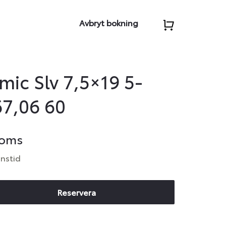
Avbryt bokning
ic Slv 7,5×19 5-
67,06 60
moms
anstid
Reservera