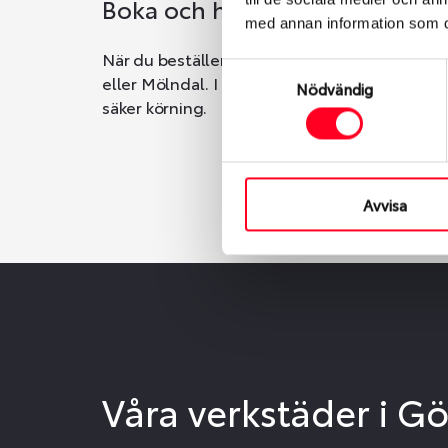
Boka och hämta hos Däckspec
med annan information som du 
När du beställer dina nya däck eller fälgar ho
Samtyckesval
eller Mölndal. I beställningen anger du datum o
Nödvändig
säker körning.
Avvisa
Våra verkstäder i G