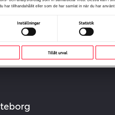
ialen
har tillhandahållit eller som de har samlat in när du har använt 
s oss levereras de direkt till någon av våra däckverkstäder 
ch tid för upphämtning eller service. När vi byter dina däck s
Inställningar
Statistik
Tillåt urval
öteborg