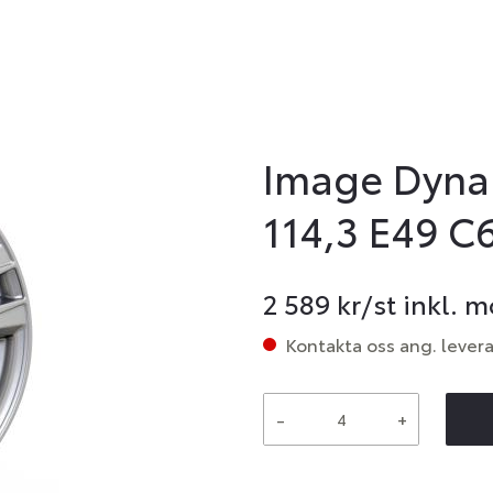
Image Dynam
114,3 E49 C
2 589
kr/st inkl. 
Kontakta oss ang. lever
-
+