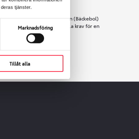
deras tjänster.
i Göteborg. Välj mellan Hisingen (Bäckebol)
er vi till att de uppfyller alla krav för en
Marknadsföring
Tillåt alla