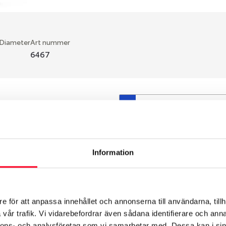
 Diameter
Art nummer
6467
S
en fälg du valt passar din
så att däck och fälg har
 bytts ut under årens lopp
Information
hade ut från fabrik.
e för att anpassa innehållet och annonserna till användarna, tillh
vår trafik. Vi vidarebefordrar även sådana identifierare och anna
nnons- och analysföretag som vi samarbetar med. Dessa kan i sin