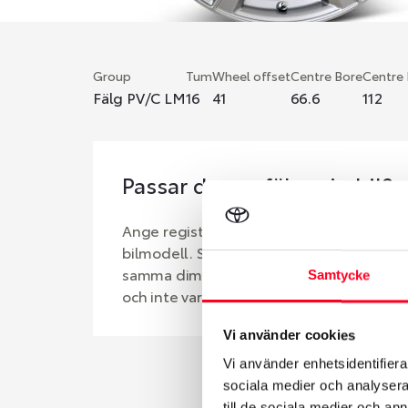
Group
Tum
Wheel offset
Centre Bore
Centre
Fälg PV/C LM
16
41
66.6
112
Passar denna fälg min bil?
Ange registreringsnummer för att se om d
bilmodell. Se till att kolla en extra gång 
samma dimensioner. Ibland kan fälgen ha
Samtycke
och inte vara samma dimension som bilen 
Vi använder cookies
Vi använder enhetsidentifierar
sociala medier och analysera 
till de sociala medier och a