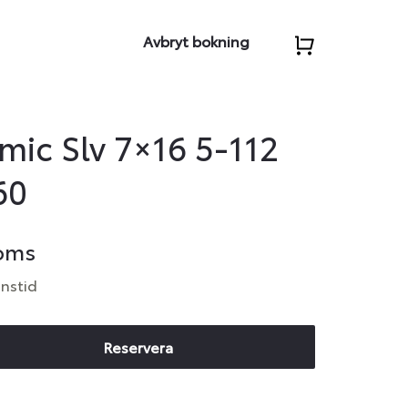
Avbryt bokning
ic Slv 7×16 5-112
60
moms
anstid
Reservera