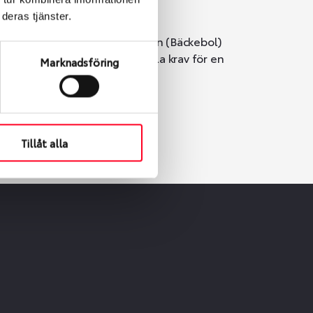
deras tjänster.
i Göteborg. Välj mellan Hisingen (Bäckebol)
er vi till att de uppfyller alla krav för en
Marknadsföring
Tillåt alla