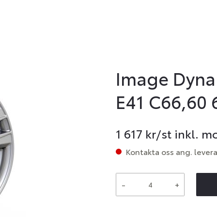
Image Dynam
E41 C66,60 
1 617
kr/st inkl. 
Kontakta oss ang. lever
-
+