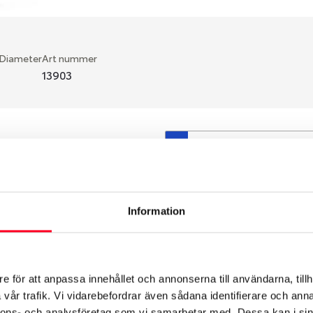
 Diameter
Art nummer
13903
S
en fälg du valt passar din
så att däck och fälg har
 bytts ut under årens lopp
Information
hade ut från fabrik.
e för att anpassa innehållet och annonserna till användarna, tillh
vår trafik. Vi vidarebefordrar även sådana identifierare och anna
nnons- och analysföretag som vi samarbetar med. Dessa kan i sin