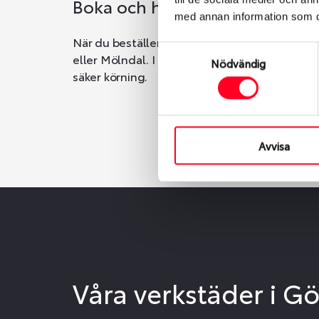
Boka och hämta hos Däckspec
med annan information som du 
När du beställer dina nya däck eller fälgar ho
Samtyckesval
eller Mölndal. I beställningen anger du datum o
Nödvändig
säker körning.
Avvisa
Våra verkstäder i G