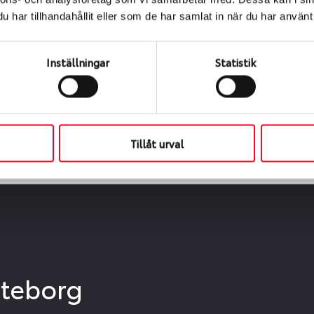
ialen
har tillhandahållit eller som de har samlat in när du har använt 
s oss levereras de direkt till någon av våra däckverkstäder 
ch tid för upphämtning eller service. När vi byter dina däck s
Inställningar
Statistik
Tillåt urval
öteborg