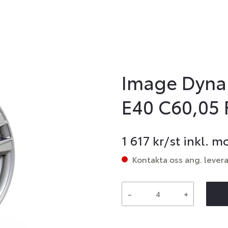
Image Dynam
E40 C60,05 
1 617
kr/st inkl. 
Kontakta oss ang. lever
-
+