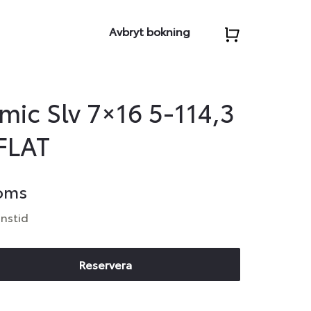
Avbryt bokning
ic Slv 7×16 5-114,3
FLAT
moms
anstid
Reservera