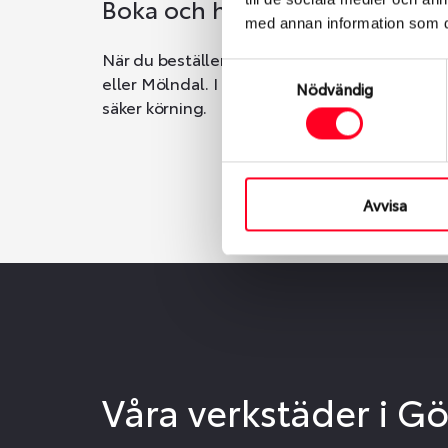
Boka och hämta hos Däckspec
med annan information som du 
När du beställer dina nya däck eller fälgar ho
Samtyckesval
eller Mölndal. I beställningen anger du datum o
Nödvändig
säker körning.
Avvisa
Våra verkstäder i G