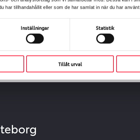
ialen
har tillhandahållit eller som de har samlat in när du har använt 
s oss levereras de direkt till någon av våra däckverkstäder 
ch tid för upphämtning eller service. När vi byter dina däck s
Inställningar
Statistik
Tillåt urval
öteborg