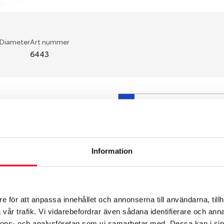
 Diameter
Art nummer
6443
S
en fälg du valt passar din
så att däck och fälg har
 bytts ut under årens lopp
Information
hade ut från fabrik.
e för att anpassa innehållet och annonserna till användarna, tillh
vår trafik. Vi vidarebefordrar även sådana identifierare och anna
nnons- och analysföretag som vi samarbetar med. Dessa kan i sin