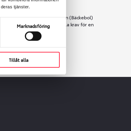
deras tjänster.
i Göteborg. Välj mellan Hisingen (Bäckebol)
er vi till att de uppfyller alla krav för en
Marknadsföring
Tillåt alla