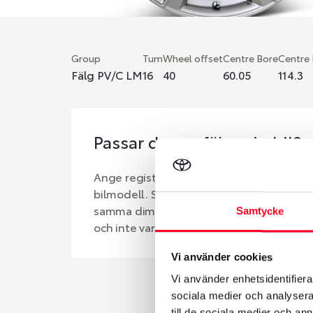
Group
Tum
Wheel offset
Centre Bore
Centre
Fälg PV/C LM
16
40
60.05
114.3
Passar denna fälg min bil?
Ange registreringsnummer för att se om d
bilmodell. Se till att kolla en extra gång 
samma dimensioner. Ibland kan fälgen ha
Samtycke
och inte vara samma dimension som bilen 
Vi använder cookies
Vi använder enhetsidentifierar
sociala medier och analysera 
till de sociala medier och a