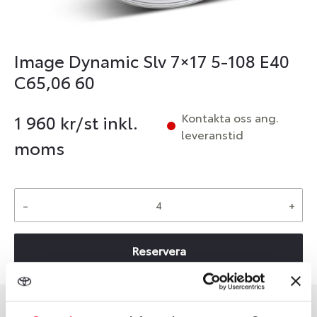
Image Dynamic Slv 7×17 5-108 E40
C65,06 60
Kontakta oss ang.
1 960
kr/st inkl.
leveranstid
moms
-
+
Reservera