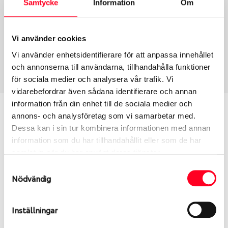
Samtycke
Information
Om
Group
Tum
Fälg PV/C LM
17
Wheel offset
Centre Bore
Vi använder cookies
40
65.06
Vi använder enhetsidentifierare för att anpassa innehållet
Centre Diameter
Art nummer
och annonserna till användarna, tillhandahålla funktioner
108
6418
för sociala medier och analysera vår trafik. Vi
vidarebefordrar även sådana identifierare och annan
information från din enhet till de sociala medier och
Passar denna fälg min bil?
annons- och analysföretag som vi samarbetar med.
Dessa kan i sin tur kombinera informationen med annan
Ange registreringsnummer för att se om den fälg
information som du har tillhandahållit eller som de har
du valt passar din bilmodell. Se till att kolla en extra
samlat in när du har använt deras tjänster.
gång så att däck och fälg har samma dimensioner.
Samtyckesval
Ibland kan fälgen ha bytts ut under årens lopp och
Nödvändig
inte vara samma dimension som bilen hade ut från
fabrik.
Inställningar