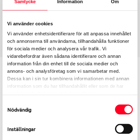
Samtycke
Information
Om
Group
Tum
Fälg PV/C LM
17
Wheel offset
Centre Bore
Vi använder cookies
35
60.05
Vi använder enhetsidentifierare för att anpassa innehållet
Centre Diameter
Art nummer
och annonserna till användarna, tillhandahålla funktioner
114.3
6439
för sociala medier och analysera vår trafik. Vi
vidarebefordrar även sådana identifierare och annan
information från din enhet till de sociala medier och
Passar denna fälg min bil?
annons- och analysföretag som vi samarbetar med.
Dessa kan i sin tur kombinera informationen med annan
Ange registreringsnummer för att se om den fälg
information som du har tillhandahållit eller som de har
du valt passar din bilmodell. Se till att kolla en extra
samlat in när du har använt deras tjänster.
gång så att däck och fälg har samma dimensioner.
Samtyckesval
Ibland kan fälgen ha bytts ut under årens lopp och
Nödvändig
inte vara samma dimension som bilen hade ut från
fabrik.
Inställningar