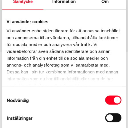
Samtycke
Information
Om
Group
Tum
Fälg PV/C LM
17
Wheel offset
Centre Bore
Vi använder cookies
45
60.05
Vi använder enhetsidentifierare för att anpassa innehållet
Centre Diameter
Art nummer
och annonserna till användarna, tillhandahålla funktioner
114.3
6391
för sociala medier och analysera vår trafik. Vi
vidarebefordrar även sådana identifierare och annan
information från din enhet till de sociala medier och
Passar denna fälg min bil?
annons- och analysföretag som vi samarbetar med.
Dessa kan i sin tur kombinera informationen med annan
Ange registreringsnummer för att se om den fälg
information som du har tillhandahållit eller som de har
du valt passar din bilmodell. Se till att kolla en extra
samlat in när du har använt deras tjänster.
gång så att däck och fälg har samma dimensioner.
Samtyckesval
Ibland kan fälgen ha bytts ut under årens lopp och
Nödvändig
inte vara samma dimension som bilen hade ut från
fabrik.
Inställningar