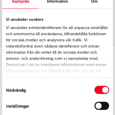
Samtycke
Information
Om
Group
Tum
Fälg PV/C LM
17
Wheel offset
Centre Bore
Vi använder cookies
50
60.05
Vi använder enhetsidentifierare för att anpassa innehållet
Centre Diameter
Art nummer
och annonserna till användarna, tillhandahålla funktioner
114.3
6428
för sociala medier och analysera vår trafik. Vi
vidarebefordrar även sådana identifierare och annan
information från din enhet till de sociala medier och
Passar denna fälg min bil?
annons- och analysföretag som vi samarbetar med.
Dessa kan i sin tur kombinera informationen med annan
Ange registreringsnummer för att se om den fälg
information som du har tillhandahållit eller som de har
du valt passar din bilmodell. Se till att kolla en extra
samlat in när du har använt deras tjänster.
gång så att däck och fälg har samma dimensioner.
Samtyckesval
Ibland kan fälgen ha bytts ut under årens lopp och
Nödvändig
inte vara samma dimension som bilen hade ut från
fabrik.
Inställningar