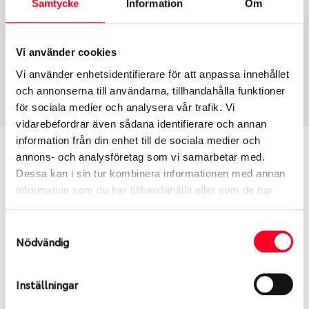
Samtycke
Information
Om
Group
Tum
Fälg PV/C LM
16
Wheel offset
Centre Bore
Vi använder cookies
25
110.2
Vi använder enhetsidentifierare för att anpassa innehållet
Centre Diameter
Art nummer
och annonserna till användarna, tillhandahålla funktioner
139.7
13955
för sociala medier och analysera vår trafik. Vi
vidarebefordrar även sådana identifierare och annan
information från din enhet till de sociala medier och
Passar denna fälg min bil?
annons- och analysföretag som vi samarbetar med.
Dessa kan i sin tur kombinera informationen med annan
Ange registreringsnummer för att se om den fälg
information som du har tillhandahållit eller som de har
du valt passar din bilmodell. Se till att kolla en extra
samlat in när du har använt deras tjänster.
gång så att däck och fälg har samma dimensioner.
Samtyckesval
Ibland kan fälgen ha bytts ut under årens lopp och
Nödvändig
inte vara samma dimension som bilen hade ut från
fabrik.
Inställningar