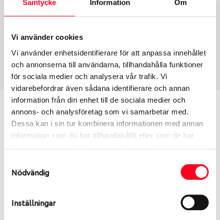
Samtycke
Information
Om
Group
Tum
Fälg PV/C LM
16
Wheel offset
Centre Bore
Vi använder cookies
50
93.06
Vi använder enhetsidentifierare för att anpassa innehållet
Centre Diameter
Art nummer
och annonserna till användarna, tillhandahålla funktioner
139.7
13931
för sociala medier och analysera vår trafik. Vi
vidarebefordrar även sådana identifierare och annan
information från din enhet till de sociala medier och
Passar denna fälg min bil?
annons- och analysföretag som vi samarbetar med.
Dessa kan i sin tur kombinera informationen med annan
Ange registreringsnummer för att se om den fälg
information som du har tillhandahållit eller som de har
du valt passar din bilmodell. Se till att kolla en extra
samlat in när du har använt deras tjänster.
gång så att däck och fälg har samma dimensioner.
Samtyckesval
Ibland kan fälgen ha bytts ut under årens lopp och
Nödvändig
inte vara samma dimension som bilen hade ut från
fabrik.
Inställningar