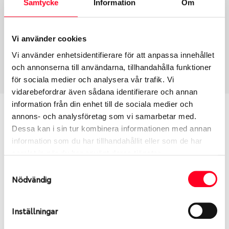
Samtycke
Information
Om
Group
Tum
Fälg PV/C LM
17
Wheel offset
Centre Bore
Vi använder cookies
50
93.06
Vi använder enhetsidentifierare för att anpassa innehållet
Centre Diameter
Art nummer
och annonserna till användarna, tillhandahålla funktioner
139.7
13939
för sociala medier och analysera vår trafik. Vi
vidarebefordrar även sådana identifierare och annan
information från din enhet till de sociala medier och
Passar denna fälg min bil?
annons- och analysföretag som vi samarbetar med.
Dessa kan i sin tur kombinera informationen med annan
Ange registreringsnummer för att se om den fälg
information som du har tillhandahållit eller som de har
du valt passar din bilmodell. Se till att kolla en extra
samlat in när du har använt deras tjänster.
gång så att däck och fälg har samma dimensioner.
Samtyckesval
Ibland kan fälgen ha bytts ut under årens lopp och
Nödvändig
inte vara samma dimension som bilen hade ut från
fabrik.
Inställningar