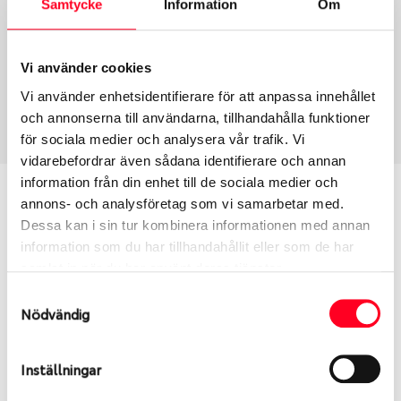
Samtycke
Information
Om
Group
Tum
Fälg PV/C LM
18
Wheel offset
Centre Bore
Vi använder cookies
30
100.1
Vi använder enhetsidentifierare för att anpassa innehållet
Centre Diameter
Art nummer
och annonserna till användarna, tillhandahålla funktioner
139.7
13937
för sociala medier och analysera vår trafik. Vi
vidarebefordrar även sådana identifierare och annan
information från din enhet till de sociala medier och
Passar denna fälg min bil?
annons- och analysföretag som vi samarbetar med.
Dessa kan i sin tur kombinera informationen med annan
Ange registreringsnummer för att se om den fälg
information som du har tillhandahållit eller som de har
du valt passar din bilmodell. Se till att kolla en extra
samlat in när du har använt deras tjänster.
gång så att däck och fälg har samma dimensioner.
Samtyckesval
Ibland kan fälgen ha bytts ut under årens lopp och
Nödvändig
inte vara samma dimension som bilen hade ut från
fabrik.
Inställningar