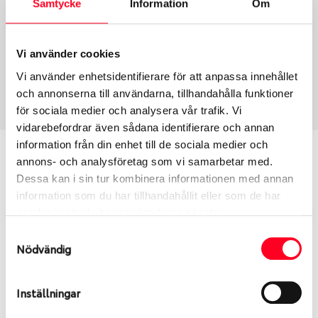
Samtycke
Information
Om
Group
Tum
Fälg PV/C LM
20
Wheel offset
Centre Bore
Vi använder cookies
20
110.2
Vi använder enhetsidentifierare för att anpassa innehållet
Centre Diameter
Art nummer
och annonserna till användarna, tillhandahålla funktioner
139.7
13947
för sociala medier och analysera vår trafik. Vi
vidarebefordrar även sådana identifierare och annan
information från din enhet till de sociala medier och
Passar denna fälg min bil?
annons- och analysföretag som vi samarbetar med.
Dessa kan i sin tur kombinera informationen med annan
Ange registreringsnummer för att se om den fälg
information som du har tillhandahållit eller som de har
du valt passar din bilmodell. Se till att kolla en extra
samlat in när du har använt deras tjänster.
gång så att däck och fälg har samma dimensioner.
Samtyckesval
Ibland kan fälgen ha bytts ut under årens lopp och
Nödvändig
inte vara samma dimension som bilen hade ut från
fabrik.
Inställningar