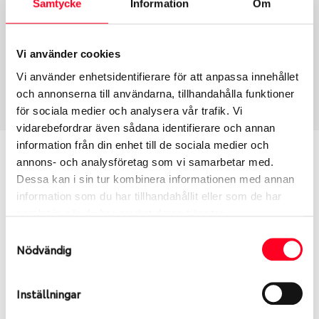
Samtycke
Information
Om
Group
Tum
Fälg PV/C LM
20
Wheel offset
Centre Bore
Vi använder cookies
20
78.1
Vi använder enhetsidentifierare för att anpassa innehållet
Centre Diameter
Art nummer
och annonserna till användarna, tillhandahålla funktioner
139.7
13919
för sociala medier och analysera vår trafik. Vi
vidarebefordrar även sådana identifierare och annan
information från din enhet till de sociala medier och
Passar denna fälg min bil?
annons- och analysföretag som vi samarbetar med.
Dessa kan i sin tur kombinera informationen med annan
Ange registreringsnummer för att se om den fälg
information som du har tillhandahållit eller som de har
du valt passar din bilmodell. Se till att kolla en extra
samlat in när du har använt deras tjänster.
gång så att däck och fälg har samma dimensioner.
Samtyckesval
Ibland kan fälgen ha bytts ut under årens lopp och
Nödvändig
inte vara samma dimension som bilen hade ut från
fabrik.
Inställningar