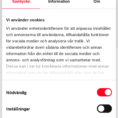
Samtycke
Information
Om
Group
Tum
Fälg PV/C LM
16
Wheel offset
Centre Bore
Vi använder cookies
46
57.1
Vi använder enhetsidentifierare för att anpassa innehållet
Centre Diameter
Art nummer
och annonserna till användarna, tillhandahålla funktioner
112
8110
för sociala medier och analysera vår trafik. Vi
vidarebefordrar även sådana identifierare och annan
information från din enhet till de sociala medier och
Passar denna fälg min bil?
annons- och analysföretag som vi samarbetar med.
Dessa kan i sin tur kombinera informationen med annan
Ange registreringsnummer för att se om den fälg
information som du har tillhandahållit eller som de har
du valt passar din bilmodell. Se till att kolla en extra
samlat in när du har använt deras tjänster.
gång så att däck och fälg har samma dimensioner.
Samtyckesval
Ibland kan fälgen ha bytts ut under årens lopp och
Nödvändig
inte vara samma dimension som bilen hade ut från
fabrik.
Inställningar