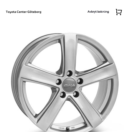
Avbryt bokning