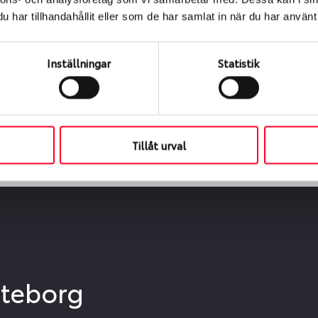
ialen
har tillhandahållit eller som de har samlat in när du har använt 
s oss levereras de direkt till någon av våra däckverkstäder 
ch tid för upphämtning eller service. När vi byter dina däck s
Inställningar
Statistik
Tillåt urval
öteborg