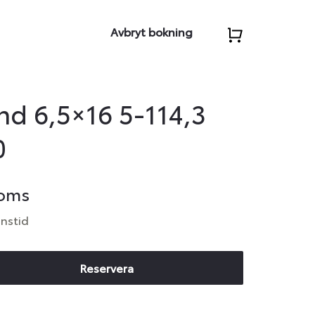
Avbryt bokning
d 6,5×16 5-114,3
0
moms
anstid
Reservera