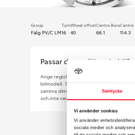
Group
Tum
Wheel offset
Centre Bore
Centre
Fälg PV/C LM
16
40
66.1
114.3
Passar denna fälg min bil?
Ange registreringsnummer för att se om d
bilmodell. Se till att kolla en extra gång 
samma dimensioner. Ibland kan fälgen ha
Samtycke
och inte vara samma dimension som bilen 
Vi använder cookies
Vi använder enhetsidentifierar
sociala medier och analysera 
till de sociala medier och a