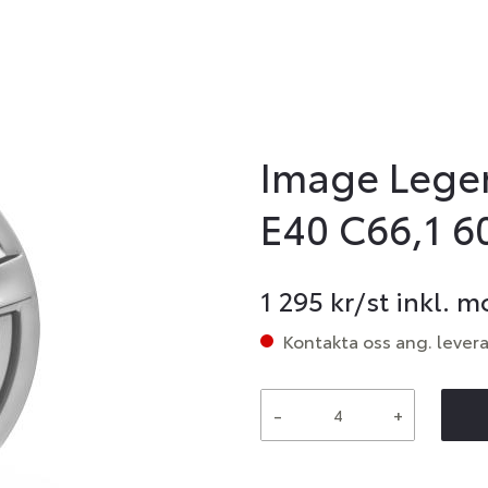
Image Legen
E40 C66,1 6
1 295
kr/st inkl. 
Kontakta oss ang. lever
-
+