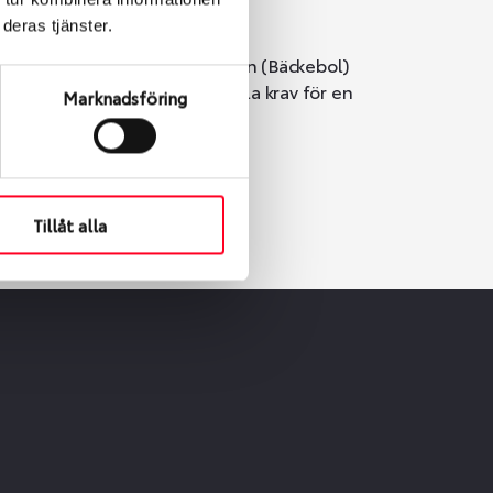
deras tjänster.
i Göteborg. Välj mellan Hisingen (Bäckebol)
er vi till att de uppfyller alla krav för en
Marknadsföring
Tillåt alla