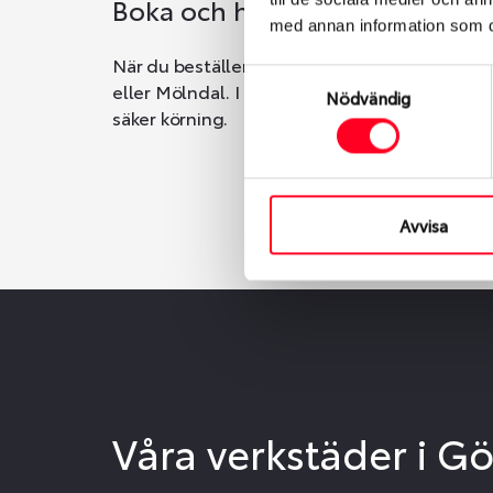
Boka och hämta hos Däckspec
med annan information som du 
När du beställer dina nya däck eller fälgar ho
Samtyckesval
eller Mölndal. I beställningen anger du datum o
Nödvändig
säker körning.
Avvisa
Våra verkstäder i G