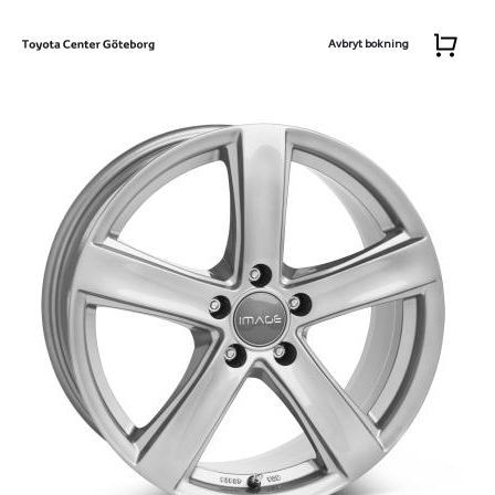
Avbryt bokning