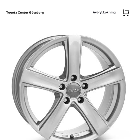
Avbryt bokning