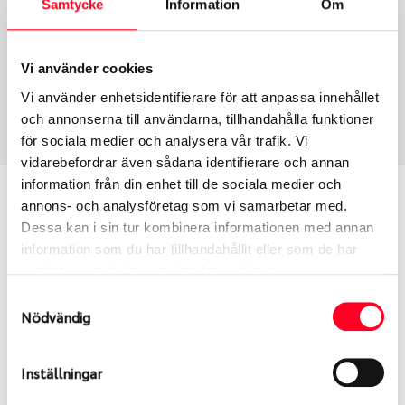
Samtycke
Information
Om
Group
Tum
Fälg PV/C LM
17
Wheel offset
Centre Bore
Vi använder cookies
45
57.1
Vi använder enhetsidentifierare för att anpassa innehållet
Centre Diameter
Art nummer
och annonserna till användarna, tillhandahålla funktioner
112
7628
för sociala medier och analysera vår trafik. Vi
vidarebefordrar även sådana identifierare och annan
information från din enhet till de sociala medier och
Passar denna fälg min bil?
annons- och analysföretag som vi samarbetar med.
Dessa kan i sin tur kombinera informationen med annan
Ange registreringsnummer för att se om den fälg
information som du har tillhandahållit eller som de har
du valt passar din bilmodell. Se till att kolla en extra
samlat in när du har använt deras tjänster.
gång så att däck och fälg har samma dimensioner.
Samtyckesval
Ibland kan fälgen ha bytts ut under årens lopp och
Nödvändig
inte vara samma dimension som bilen hade ut från
fabrik.
Inställningar