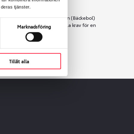
deras tjänster.
i Göteborg. Välj mellan Hisingen (Bäckebol)
er vi till att de uppfyller alla krav för en
Marknadsföring
Tillåt alla