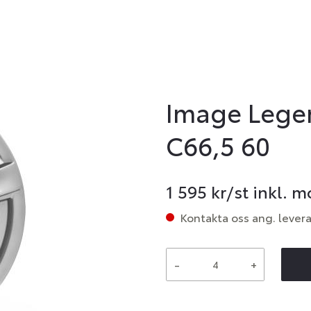
Image Legen
C66,5 60
1 595
kr/st inkl. 
Kontakta oss ang. lever
-
+