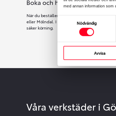
Boka och hämta hos Däckspec
med annan information som du 
När du beställer dina nya däck eller fälgar ho
Samtyckesval
eller Mölndal. I beställningen anger du datum o
Nödvändig
säker körning.
Avvisa
Våra verkstäder i G