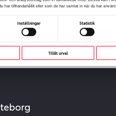
ialen
har tillhandahållit eller som de har samlat in när du har använt 
s oss levereras de direkt till någon av våra däckverkstäder 
ch tid för upphämtning eller service. När vi byter dina däck s
Inställningar
Statistik
Tillåt urval
öteborg