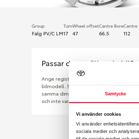
Group
Tum
Wheel offset
Centre Bore
Centre
Fälg PV/C LM
17
47
66.5
112
Passar denna fälg min bil?
Ange registreringsnummer för att se om d
bilmodell. Se till att kolla en extra gång 
samma dimensioner. Ibland kan fälgen ha
Samtycke
och inte vara samma dimension som bilen 
Vi använder cookies
Vi använder enhetsidentifierar
sociala medier och analysera 
till de sociala medier och a