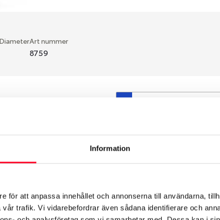
 Diameter
Art nummer
8759
S
en fälg du valt passar din
så att däck och fälg har
 bytts ut under årens lopp
Information
hade ut från fabrik.
e för att anpassa innehållet och annonserna till användarna, tillh
vår trafik. Vi vidarebefordrar även sådana identifierare och anna
nnons- och analysföretag som vi samarbetar med. Dessa kan i sin