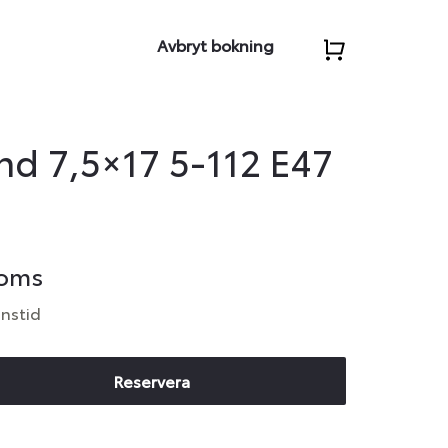
Avbryt bokning
d 7,5×17 5-112 E47
moms
anstid
Reservera