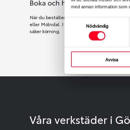
Boka och hämta hos Däckspec
med annan information som du 
När du beställer dina nya däck eller fälgar ho
Samtyckesval
eller Mölndal. I beställningen anger du datum o
Nödvändig
säker körning.
Avvisa
Våra verkstäder i G