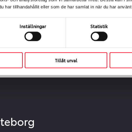
ialen
har tillhandahållit eller som de har samlat in när du har använt 
s oss levereras de direkt till någon av våra däckverkstäder 
ch tid för upphämtning eller service. När vi byter dina däck s
Inställningar
Statistik
Tillåt urval
öteborg