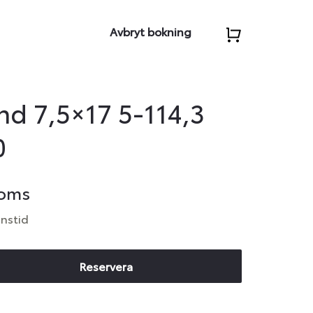
Avbryt bokning
d 7,5×17 5-114,3
0
moms
anstid
Reservera