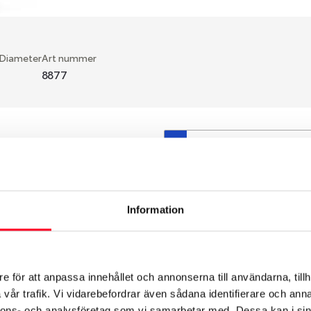
 Diameter
Art nummer
8877
S
en fälg du valt passar din
så att däck och fälg har
 bytts ut under årens lopp
Information
hade ut från fabrik.
e för att anpassa innehållet och annonserna till användarna, tillh
vår trafik. Vi vidarebefordrar även sådana identifierare och anna
nnons- och analysföretag som vi samarbetar med. Dessa kan i sin