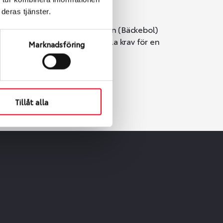
deras tjänster.
i Göteborg. Välj mellan Hisingen (Bäckebol)
er vi till att de uppfyller alla krav för en
Marknadsföring
Tillåt alla