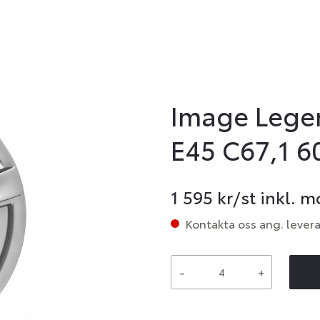
Image Legen
E45 C67,1 6
1 595
kr/st inkl. 
Kontakta oss ang. lever
-
+