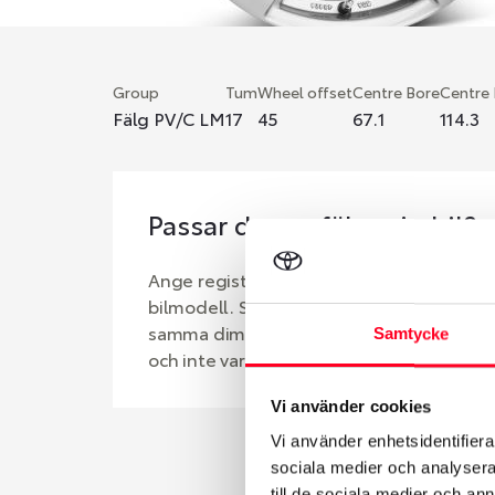
Group
Tum
Wheel offset
Centre Bore
Centre
Fälg PV/C LM
17
45
67.1
114.3
Passar denna fälg min bil?
Ange registreringsnummer för att se om d
bilmodell. Se till att kolla en extra gång 
samma dimensioner. Ibland kan fälgen ha
Samtycke
och inte vara samma dimension som bilen 
Vi använder cookies
Vi använder enhetsidentifierar
sociala medier och analysera 
till de sociala medier och a