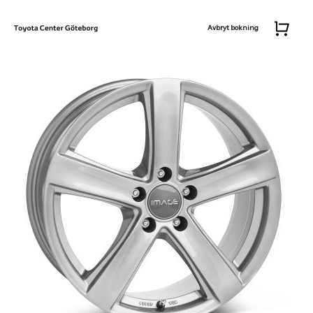
Avbryt bokning