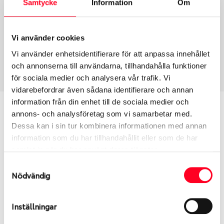
Samtycke
Information
Om
Group
Tum
Fälg PV/C LM
17
Wheel offset
Centre Bore
Vi använder cookies
32
72.5
Vi använder enhetsidentifierare för att anpassa innehållet
Centre Diameter
Art nummer
och annonserna till användarna, tillhandahålla funktioner
120
7435
för sociala medier och analysera vår trafik. Vi
vidarebefordrar även sådana identifierare och annan
information från din enhet till de sociala medier och
Passar denna fälg min bil?
annons- och analysföretag som vi samarbetar med.
Dessa kan i sin tur kombinera informationen med annan
Ange registreringsnummer för att se om den fälg
information som du har tillhandahållit eller som de har
du valt passar din bilmodell. Se till att kolla en extra
samlat in när du har använt deras tjänster.
gång så att däck och fälg har samma dimensioner.
Samtyckesval
Ibland kan fälgen ha bytts ut under årens lopp och
Nödvändig
inte vara samma dimension som bilen hade ut från
fabrik.
Inställningar