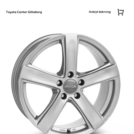
Avbryt bokning