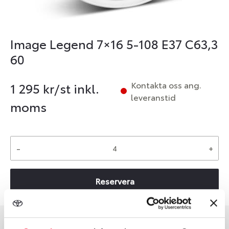
Image Legend 7×16 5-108 E37 C63,3
60
Kontakta oss ang.
1 295
kr/st inkl.
leveranstid
moms
-
+
Reservera