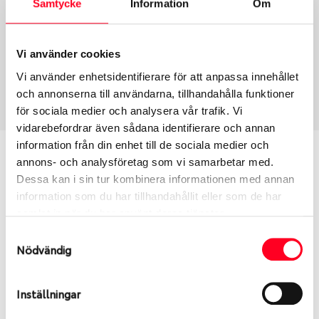
Samtycke
Information
Om
Group
Tum
Fälg PV/C LM
16
Wheel offset
Centre Bore
Vi använder cookies
37
63.3
Vi använder enhetsidentifierare för att anpassa innehållet
Centre Diameter
Art nummer
och annonserna till användarna, tillhandahålla funktioner
108
8747
för sociala medier och analysera vår trafik. Vi
vidarebefordrar även sådana identifierare och annan
information från din enhet till de sociala medier och
Passar denna fälg min bil?
annons- och analysföretag som vi samarbetar med.
Dessa kan i sin tur kombinera informationen med annan
Ange registreringsnummer för att se om den fälg
information som du har tillhandahållit eller som de har
du valt passar din bilmodell. Se till att kolla en extra
samlat in när du har använt deras tjänster.
gång så att däck och fälg har samma dimensioner.
Samtyckesval
Ibland kan fälgen ha bytts ut under årens lopp och
Nödvändig
inte vara samma dimension som bilen hade ut från
fabrik.
Inställningar