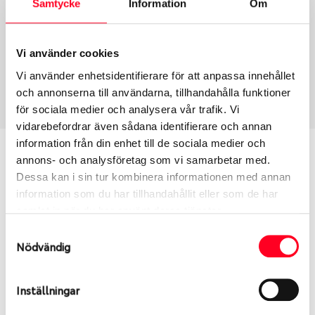
Samtycke
Information
Om
Group
Tum
Fälg PV/C LM
16
Wheel offset
Centre Bore
Vi använder cookies
50
63.3
Vi använder enhetsidentifierare för att anpassa innehållet
Centre Diameter
Art nummer
och annonserna till användarna, tillhandahålla funktioner
108
8027
för sociala medier och analysera vår trafik. Vi
vidarebefordrar även sådana identifierare och annan
information från din enhet till de sociala medier och
Passar denna fälg min bil?
annons- och analysföretag som vi samarbetar med.
Dessa kan i sin tur kombinera informationen med annan
Ange registreringsnummer för att se om den fälg
information som du har tillhandahållit eller som de har
du valt passar din bilmodell. Se till att kolla en extra
samlat in när du har använt deras tjänster.
gång så att däck och fälg har samma dimensioner.
Samtyckesval
Ibland kan fälgen ha bytts ut under årens lopp och
Nödvändig
inte vara samma dimension som bilen hade ut från
fabrik.
Inställningar