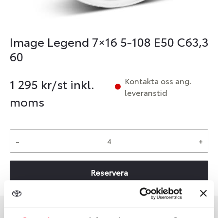
Image Legend 7×16 5-108 E50 C63,3
60
Kontakta oss ang.
1 295
kr/st inkl.
leveranstid
moms
-
+
Reservera