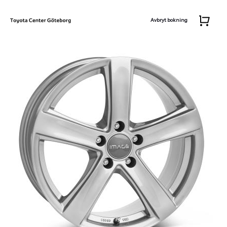
Avbryt bokning