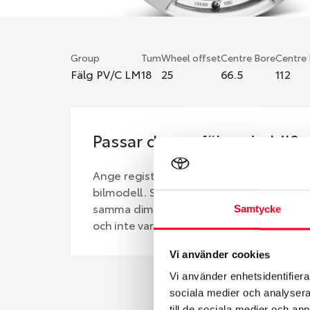
Group
Tum
Wheel offset
Centre Bore
Centre
Fälg PV/C LM
18
25
66.5
112
Passar denna fälg min bil?
Ange registreringsnummer för att se om d
bilmodell. Se till att kolla en extra gång 
samma dimensioner. Ibland kan fälgen ha
Samtycke
och inte vara samma dimension som bilen 
Vi använder cookies
Vi använder enhetsidentifierar
sociala medier och analysera 
till de sociala medier och a