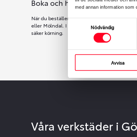
Boka och hämta hos Däckspec
med annan information som du 
När du beställer dina nya däck eller fälgar ho
Samtyckesval
eller Mölndal. I beställningen anger du datum o
Nödvändig
säker körning.
Avvisa
Våra verkstäder i G