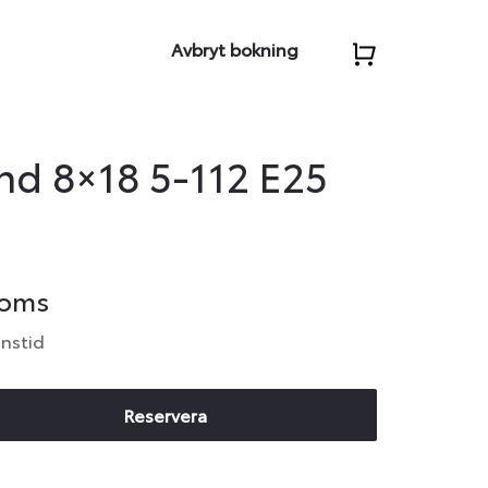
Avbryt bokning
d 8×18 5-112 E25
moms
anstid
Reservera