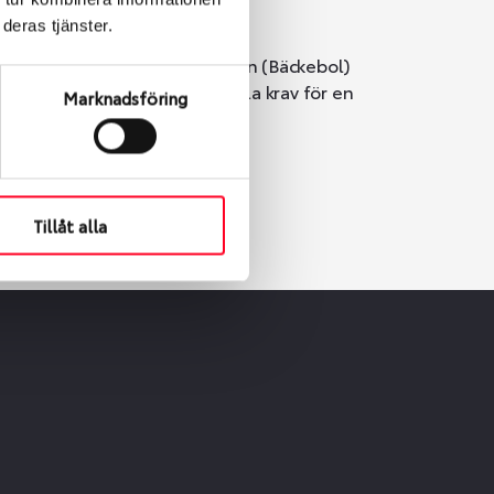
deras tjänster.
i Göteborg. Välj mellan Hisingen (Bäckebol)
er vi till att de uppfyller alla krav för en
Marknadsföring
Tillåt alla