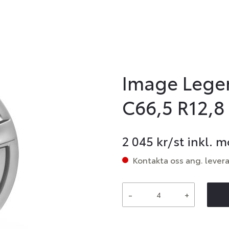
Image Legen
C66,5 R12,8
2 045
kr/st inkl. 
Kontakta oss ang. lever
-
+