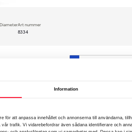
 Diameter
Art nummer
8334
S
en fälg du valt passar din
så att däck och fälg har
 bytts ut under årens lopp
Information
hade ut från fabrik.
e för att anpassa innehållet och annonserna till användarna, tillh
vår trafik. Vi vidarebefordrar även sådana identifierare och anna
nnons- och analysföretag som vi samarbetar med. Dessa kan i sin