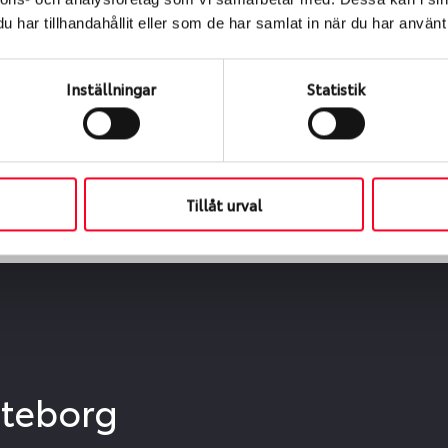
ialen
har tillhandahållit eller som de har samlat in när du har använt 
s oss levereras de direkt till någon av våra däckverkstäder 
ch tid för upphämtning eller service. När vi byter dina däck s
Inställningar
Statistik
Tillåt urval
öteborg