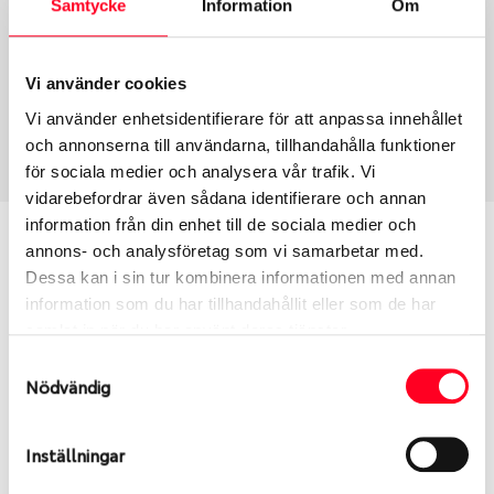
Samtycke
Information
Om
Group
Tum
Fälg PV/C LM
18
Wheel offset
Centre Bore
Vi använder cookies
35
66.5
Vi använder enhetsidentifierare för att anpassa innehållet
Centre Diameter
Art nummer
och annonserna till användarna, tillhandahålla funktioner
112
7818
för sociala medier och analysera vår trafik. Vi
vidarebefordrar även sådana identifierare och annan
information från din enhet till de sociala medier och
Passar denna fälg min bil?
annons- och analysföretag som vi samarbetar med.
Dessa kan i sin tur kombinera informationen med annan
Ange registreringsnummer för att se om den fälg
information som du har tillhandahållit eller som de har
du valt passar din bilmodell. Se till att kolla en extra
samlat in när du har använt deras tjänster.
gång så att däck och fälg har samma dimensioner.
Samtyckesval
Ibland kan fälgen ha bytts ut under årens lopp och
Nödvändig
inte vara samma dimension som bilen hade ut från
fabrik.
Inställningar