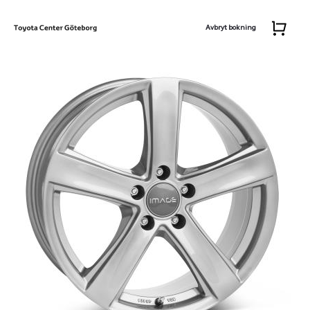
Avbryt bokning