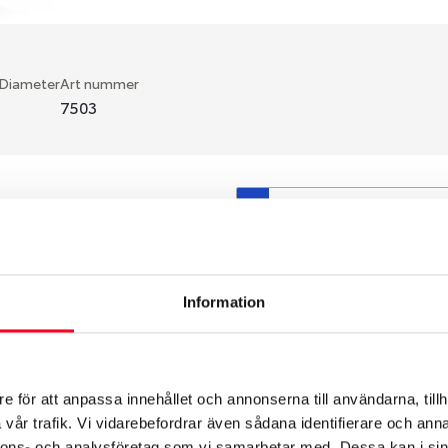
 Diameter
Art nummer
7503
S
en fälg du valt passar din
så att däck och fälg har
 bytts ut under årens lopp
Information
hade ut från fabrik.
e för att anpassa innehållet och annonserna till användarna, tillh
vår trafik. Vi vidarebefordrar även sådana identifierare och anna
nnons- och analysföretag som vi samarbetar med. Dessa kan i sin