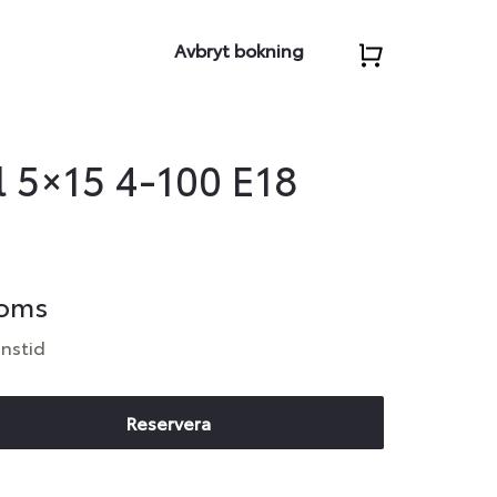
Avbryt bokning
 5×15 4-100 E18
moms
anstid
Reservera