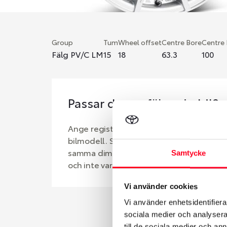
Group
Tum
Wheel offset
Centre Bore
Centre
Fälg PV/C LM
15
18
63.3
100
Passar denna fälg min bil?
Ange registreringsnummer för att se om d
bilmodell. Se till att kolla en extra gång 
samma dimensioner. Ibland kan fälgen ha
Samtycke
och inte vara samma dimension som bilen 
Vi använder cookies
Vi använder enhetsidentifierar
sociala medier och analysera 
till de sociala medier och a