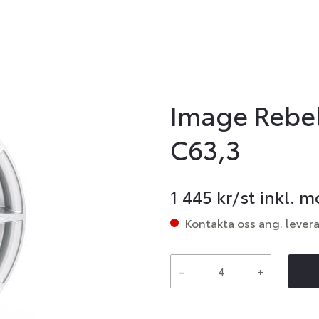
Image Rebel
C63,3
1 445
kr/st inkl. 
Kontakta oss ang. lever
-
+