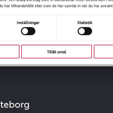
ialen
har tillhandahållit eller som de har samlat in när du har använt 
s oss levereras de direkt till någon av våra däckverkstäder 
ch tid för upphämtning eller service. När vi byter dina däck s
Inställningar
Statistik
Tillåt urval
öteborg