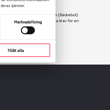
deras tjänster.
i Göteborg. Välj mellan Hisingen (Bäckebol)
er vi till att de uppfyller alla krav för en
Marknadsföring
Tillåt alla