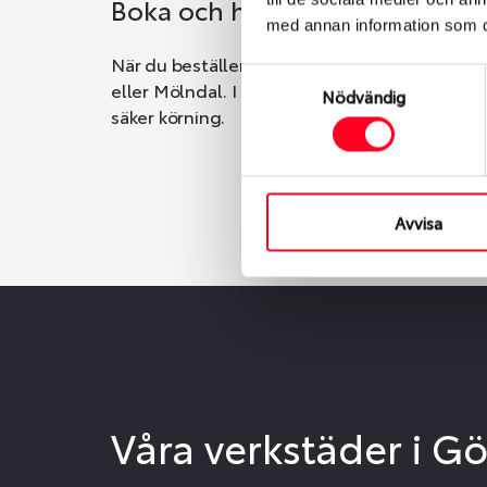
Boka och hämta hos Däckspec
med annan information som du 
När du beställer dina nya däck eller fälgar ho
Samtyckesval
eller Mölndal. I beställningen anger du datum o
Nödvändig
säker körning.
Avvisa
Våra verkstäder i G