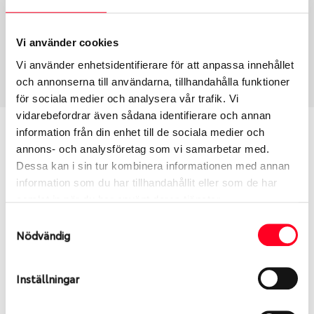
Fälg PV/C LM
15
Wheel offset
Centre Bore
18
83
Vi använder cookies
Centre Diameter
Art nummer
Vi använder enhetsidentifierare för att anpassa innehållet
115
8384
och annonserna till användarna, tillhandahålla funktioner
för sociala medier och analysera vår trafik. Vi
vidarebefordrar även sådana identifierare och annan
Passar denna fälg min bil?
information från din enhet till de sociala medier och
annons- och analysföretag som vi samarbetar med.
Dessa kan i sin tur kombinera informationen med annan
Ange registreringsnummer för att se om den fälg
information som du har tillhandahållit eller som de har
du valt passar din bilmodell. Se till att kolla en extra
samlat in när du har använt deras tjänster.
gång så att däck och fälg har samma dimensioner.
Ibland kan fälgen ha bytts ut under årens lopp och
Samtyckesval
Nödvändig
inte vara samma dimension som bilen hade ut från
fabrik.
Inställningar
S
Sök