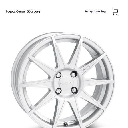
Avbryt bokning