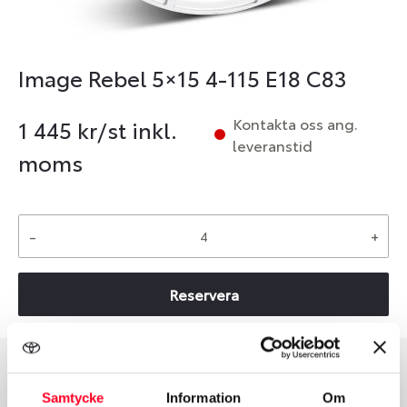
Image Rebel 5×15 4-115 E18 C83
Kontakta oss ang.
1 445
kr/st inkl.
leveranstid
moms
-
+
Reservera
Group
Tum
Samtycke
Information
Om