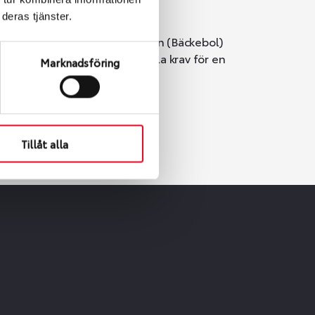
deras tjänster.
i Göteborg. Välj mellan Hisingen (Bäckebol)
er vi till att de uppfyller alla krav för en
Marknadsföring
Tillåt alla