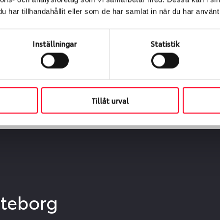
ialen
har tillhandahållit eller som de har samlat in när du har använt 
s oss levereras de direkt till någon av våra däckverkstäder 
ch tid för upphämtning eller service. När vi byter dina däck s
Inställningar
Statistik
Tillåt urval
öteborg