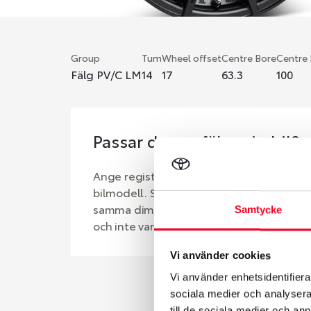
Group
Tum
Wheel offset
Centre Bore
Centre
Fälg PV/C LM
14
17
63.3
100
Passar denna fälg min bil?
Ange registreringsnummer för att se om d
bilmodell. Se till att kolla en extra gång 
samma dimensioner. Ibland kan fälgen ha
Samtycke
och inte vara samma dimension som bilen 
Vi använder cookies
Vi använder enhetsidentifierar
sociala medier och analysera 
till de sociala medier och a