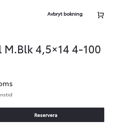
Avbryt bokning
 M.Blk 4,5×14 4-100
moms
anstid
Reservera