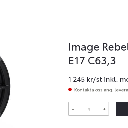
Image Rebel
E17 C63,3
1 245
kr/st inkl. 
Kontakta oss ang. lever
-
+