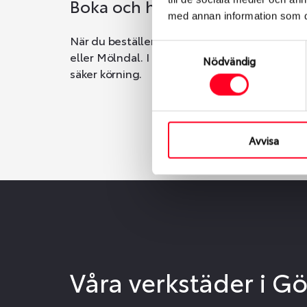
Boka och hämta hos Däckspec
med annan information som du 
När du beställer dina nya däck eller fälgar ho
Samtyckesval
eller Mölndal. I beställningen anger du datum o
Nödvändig
säker körning.
Avvisa
Våra verkstäder i G