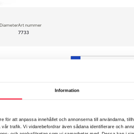
 Diameter
Art nummer
7733
S
en fälg du valt passar din
så att däck och fälg har
 bytts ut under årens lopp
Information
hade ut från fabrik.
e för att anpassa innehållet och annonserna till användarna, tillh
vår trafik. Vi vidarebefordrar även sådana identifierare och anna
nnons- och analysföretag som vi samarbetar med. Dessa kan i sin