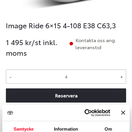
Image Ride 6×15 4-108 E38 C63,3
Kontakta oss ang.
1 495
kr/st inkl.
leveranstid
moms
-
+
Reservera
Group
Tum
Samtycke
Information
Om