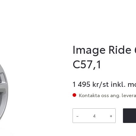
Image Ride 
C57,1
1 495
kr/st inkl. 
Kontakta oss ang. lever
-
+