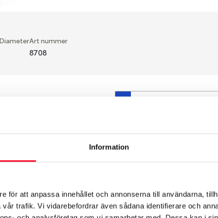
 Diameter
Art nummer
8708
S
en fälg du valt passar din
så att däck och fälg har
 bytts ut under årens lopp
Information
hade ut från fabrik.
e för att anpassa innehållet och annonserna till användarna, tillh
vår trafik. Vi vidarebefordrar även sådana identifierare och anna
nnons- och analysföretag som vi samarbetar med. Dessa kan i sin