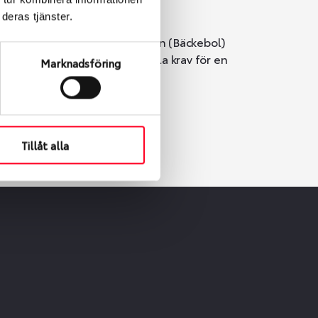
deras tjänster.
i Göteborg. Välj mellan Hisingen (Bäckebol)
er vi till att de uppfyller alla krav för en
Marknadsföring
Tillåt alla