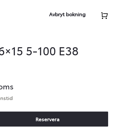
Avbryt bokning
6×15 5-100 E38
moms
anstid
Reservera