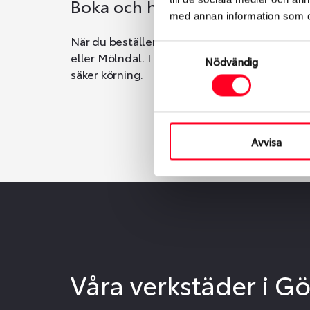
Boka och hämta hos Däckspec
med annan information som du 
När du beställer dina nya däck eller fälgar ho
Samtyckesval
eller Mölndal. I beställningen anger du datum o
Nödvändig
säker körning.
Avvisa
Våra verkstäder i G