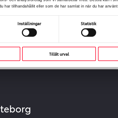
ialen
har tillhandahållit eller som de har samlat in när du har använt 
s oss levereras de direkt till någon av våra däckverkstäder 
ch tid för upphämtning eller service. När vi byter dina däck s
Inställningar
Statistik
Tillåt urval
öteborg