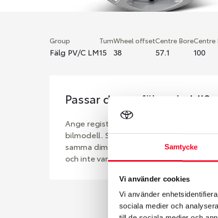
Group
Tum
Wheel offset
Centre Bore
Centre
Fälg PV/C LM
15
38
57.1
100
Passar denna fälg min bil?
Ange registreringsnummer för att se om d
bilmodell. Se till att kolla en extra gång 
samma dimensioner. Ibland kan fälgen ha
Samtycke
och inte vara samma dimension som bilen 
Vi använder cookies
Vi använder enhetsidentifierar
sociala medier och analysera 
till de sociala medier och a