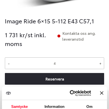
Image Ride 6×15 5-112 E43 C57,1
Kontakta oss ang.
1 731
kr/st inkl.
leveranstid
moms
-
+
Reservera
Group
Tum
Samtycke
Information
Om