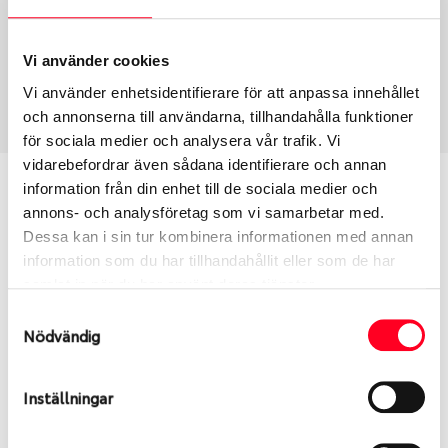
Fälg PV/C LM
15
Wheel offset
Centre Bore
43
57.1
Vi använder cookies
Centre Diameter
Art nummer
Vi använder enhetsidentifierare för att anpassa innehållet
112
8054
och annonserna till användarna, tillhandahålla funktioner
för sociala medier och analysera vår trafik. Vi
vidarebefordrar även sådana identifierare och annan
Passar denna fälg min bil?
information från din enhet till de sociala medier och
annons- och analysföretag som vi samarbetar med.
Dessa kan i sin tur kombinera informationen med annan
Ange registreringsnummer för att se om den fälg
information som du har tillhandahållit eller som de har
du valt passar din bilmodell. Se till att kolla en extra
samlat in när du har använt deras tjänster.
gång så att däck och fälg har samma dimensioner.
Ibland kan fälgen ha bytts ut under årens lopp och
Samtyckesval
Nödvändig
inte vara samma dimension som bilen hade ut från
fabrik.
Inställningar
S
Sök