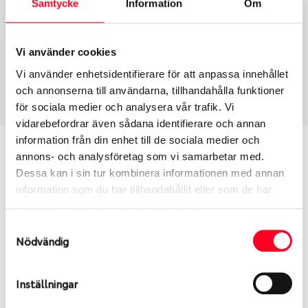
Samtycke
Information
Om
Group
Tum
Fälg PV/C LM
13
Wheel offset
Centre Bore
Vi använder cookies
38
63.3
Vi använder enhetsidentifierare för att anpassa innehållet
Centre Diameter
Art nummer
och annonserna till användarna, tillhandahålla funktioner
100
8615
för sociala medier och analysera vår trafik. Vi
vidarebefordrar även sådana identifierare och annan
information från din enhet till de sociala medier och
Passar denna fälg min bil?
annons- och analysföretag som vi samarbetar med.
Dessa kan i sin tur kombinera informationen med annan
Ange registreringsnummer för att se om den fälg
information som du har tillhandahållit eller som de har
du valt passar din bilmodell. Se till att kolla en extra
samlat in när du har använt deras tjänster.
gång så att däck och fälg har samma dimensioner.
Samtyckesval
Ibland kan fälgen ha bytts ut under årens lopp och
Nödvändig
inte vara samma dimension som bilen hade ut från
fabrik.
Inställningar