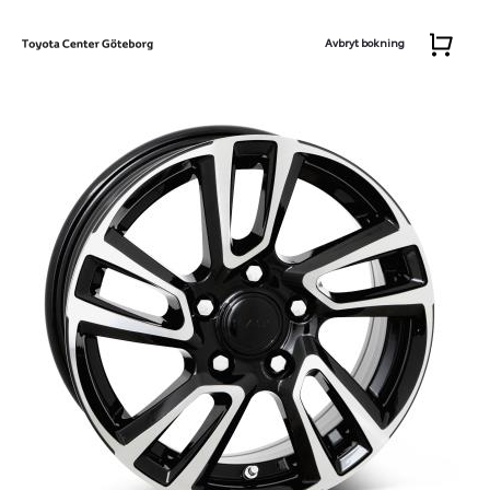
Avbryt bokning