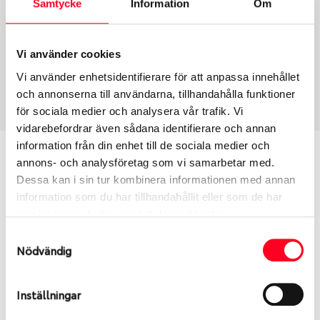
Samtycke
Information
Om
Group
Tum
Fälg PV/C LM
15
Wheel offset
Centre Bore
Vi använder cookies
38
63.3
Vi använder enhetsidentifierare för att anpassa innehållet
Centre Diameter
Art nummer
och annonserna till användarna, tillhandahålla funktioner
108
8732
för sociala medier och analysera vår trafik. Vi
vidarebefordrar även sådana identifierare och annan
information från din enhet till de sociala medier och
Passar denna fälg min bil?
annons- och analysföretag som vi samarbetar med.
Dessa kan i sin tur kombinera informationen med annan
Ange registreringsnummer för att se om den fälg
information som du har tillhandahållit eller som de har
du valt passar din bilmodell. Se till att kolla en extra
samlat in när du har använt deras tjänster.
gång så att däck och fälg har samma dimensioner.
Samtyckesval
Ibland kan fälgen ha bytts ut under årens lopp och
Nödvändig
inte vara samma dimension som bilen hade ut från
fabrik.
Inställningar