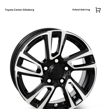
Avbryt bokning