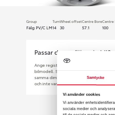
Group
Tum
Wheel offset
Centre Bore
Centre
Fälg PV/C LM
14
30
57.1
100
Passar denna fälg min bil?
Ange registreringsnummer för att se om d
bilmodell. Se till att kolla en extra gång 
samma dimensioner. Ibland kan fälgen ha
Samtycke
och inte vara samma dimension som bilen 
Vi använder cookies
Vi använder enhetsidentifierar
sociala medier och analysera 
till de sociala medier och a