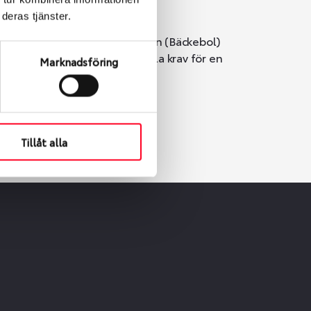
deras tjänster.
i Göteborg. Välj mellan Hisingen (Bäckebol)
er vi till att de uppfyller alla krav för en
Marknadsföring
Tillåt alla