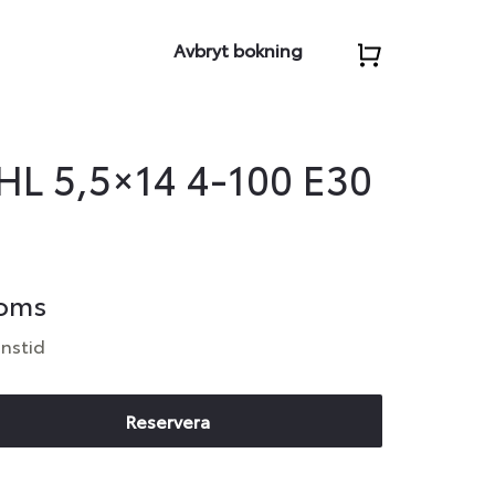
Avbryt bokning
HL 5,5×14 4-100 E30
moms
anstid
Reservera