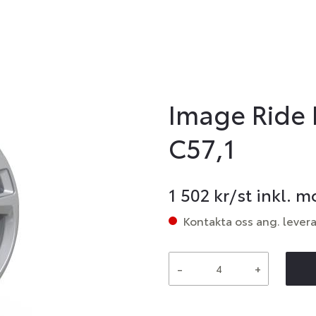
Image Ride 
C57,1
1 502
kr/st inkl. 
Kontakta oss ang. lever
-
+