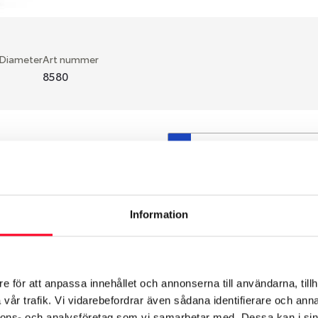
 Diameter
Art nummer
8580
S
en fälg du valt passar din
så att däck och fälg har
 bytts ut under årens lopp
Information
hade ut från fabrik.
e för att anpassa innehållet och annonserna till användarna, tillh
vår trafik. Vi vidarebefordrar även sådana identifierare och anna
nnons- och analysföretag som vi samarbetar med. Dessa kan i sin