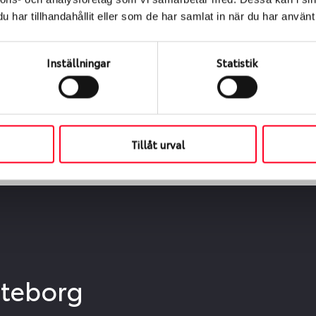
ialen
har tillhandahållit eller som de har samlat in när du har använt 
s oss levereras de direkt till någon av våra däckverkstäder 
ch tid för upphämtning eller service. När vi byter dina däck s
Inställningar
Statistik
Tillåt urval
öteborg