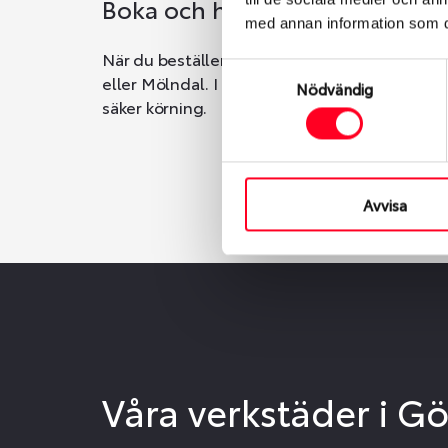
Boka och hämta hos Däckspec
med annan information som du 
När du beställer dina nya däck eller fälgar ho
Samtyckesval
eller Mölndal. I beställningen anger du datum o
Nödvändig
säker körning.
Avvisa
Våra verkstäder i G