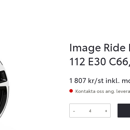
Image Ride 
112 E30 C66
1 807
kr/st inkl. 
Kontakta oss ang. lever
-
+