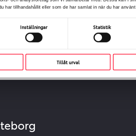
ialen
har tillhandahållit eller som de har samlat in när du har använt 
s oss levereras de direkt till någon av våra däckverkstäder 
ch tid för upphämtning eller service. När vi byter dina däck s
Inställningar
Statistik
Tillåt urval
öteborg