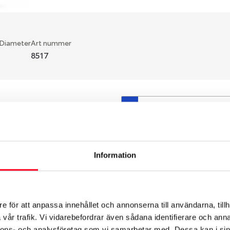
 Diameter
Art nummer
8517
S
en fälg du valt passar din
så att däck och fälg har
 bytts ut under årens lopp
Information
hade ut från fabrik.
e för att anpassa innehållet och annonserna till användarna, tillh
vår trafik. Vi vidarebefordrar även sådana identifierare och anna
nnons- och analysföretag som vi samarbetar med. Dessa kan i sin