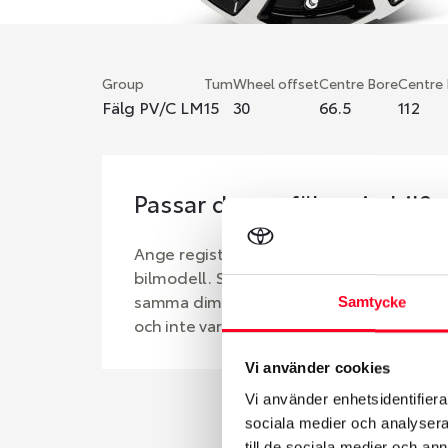
Group
Tum
Wheel offset
Centre Bore
Centre
Fälg PV/C LM
15
30
66.5
112
Passar denna fälg min bil?
Ange registreringsnummer för att se om d
bilmodell. Se till att kolla en extra gång 
samma dimensioner. Ibland kan fälgen ha
Samtycke
och inte vara samma dimension som bilen 
Vi använder cookies
Vi använder enhetsidentifierar
sociala medier och analysera 
till de sociala medier och a