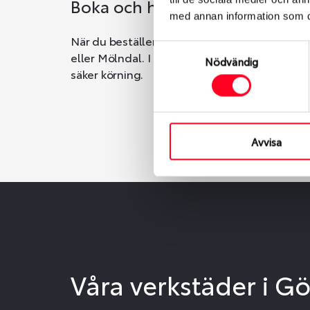
Boka och hämta hos Däckspec
med annan information som du 
När du beställer dina nya däck eller fälgar ho
Samtyckesval
eller Mölndal. I beställningen anger du datum o
Nödvändig
säker körning.
Avvisa
Våra verkstäder i G