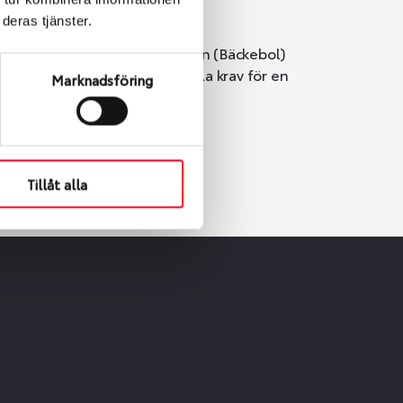
deras tjänster.
i Göteborg. Välj mellan Hisingen (Bäckebol)
er vi till att de uppfyller alla krav för en
Marknadsföring
Tillåt alla