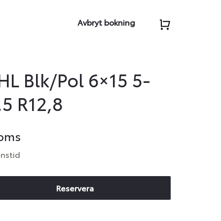
Avbryt bokning
HL Blk/Pol 6×15 5-
,5 R12,8
moms
anstid
Reservera