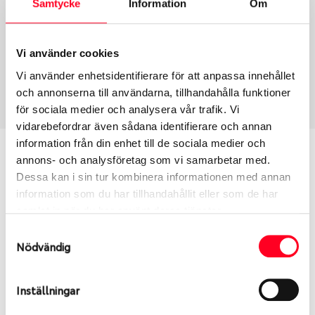
Samtycke
Information
Om
Group
Tum
Fälg PV/C LM
14
Wheel offset
Centre Bore
Vi använder cookies
30
57.1
Vi använder enhetsidentifierare för att anpassa innehållet
Centre Diameter
Art nummer
och annonserna till användarna, tillhandahålla funktioner
100
7693
för sociala medier och analysera vår trafik. Vi
vidarebefordrar även sådana identifierare och annan
information från din enhet till de sociala medier och
Passar denna fälg min bil?
annons- och analysföretag som vi samarbetar med.
Dessa kan i sin tur kombinera informationen med annan
Ange registreringsnummer för att se om den fälg
information som du har tillhandahållit eller som de har
du valt passar din bilmodell. Se till att kolla en extra
samlat in när du har använt deras tjänster.
gång så att däck och fälg har samma dimensioner.
Samtyckesval
Ibland kan fälgen ha bytts ut under årens lopp och
Nödvändig
inte vara samma dimension som bilen hade ut från
fabrik.
Inställningar