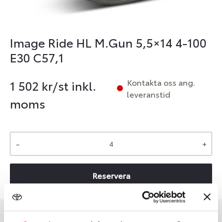
Image Ride HL M.Gun 5,5×14 4-100
E30 C57,1
Kontakta oss ang.
1 502
kr/st inkl.
leveranstid
moms
-
+
Reservera