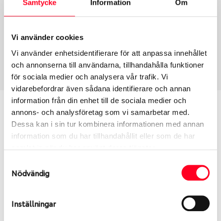
Samtycke
Information
Om
Group
Tum
Fälg PV/C LM
18
Wheel offset
Centre Bore
Vi använder cookies
32
66.46
Vi använder enhetsidentifierare för att anpassa innehållet
Centre Diameter
Art nummer
och annonserna till användarna, tillhandahålla funktioner
112
13911
för sociala medier och analysera vår trafik. Vi
vidarebefordrar även sådana identifierare och annan
information från din enhet till de sociala medier och
Passar denna fälg min bil?
annons- och analysföretag som vi samarbetar med.
Dessa kan i sin tur kombinera informationen med annan
Ange registreringsnummer för att se om den fälg
information som du har tillhandahållit eller som de har
du valt passar din bilmodell. Se till att kolla en extra
samlat in när du har använt deras tjänster.
gång så att däck och fälg har samma dimensioner.
Samtyckesval
Ibland kan fälgen ha bytts ut under årens lopp och
Nödvändig
inte vara samma dimension som bilen hade ut från
fabrik.
Inställningar