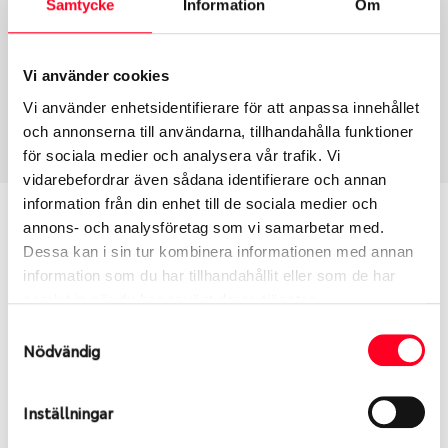
Samtycke
Information
Om
Group
Tum
Fälg PV/C LM
18
Wheel offset
Centre Bore
Vi använder cookies
30
66.46
Vi använder enhetsidentifierare för att anpassa innehållet
Centre Diameter
Art nummer
och annonserna till användarna, tillhandahålla funktioner
112
13917
för sociala medier och analysera vår trafik. Vi
vidarebefordrar även sådana identifierare och annan
information från din enhet till de sociala medier och
Passar denna fälg min bil?
annons- och analysföretag som vi samarbetar med.
Dessa kan i sin tur kombinera informationen med annan
Ange registreringsnummer för att se om den fälg
information som du har tillhandahållit eller som de har
du valt passar din bilmodell. Se till att kolla en extra
samlat in när du har använt deras tjänster.
gång så att däck och fälg har samma dimensioner.
Samtyckesval
Ibland kan fälgen ha bytts ut under årens lopp och
Nödvändig
inte vara samma dimension som bilen hade ut från
fabrik.
Inställningar