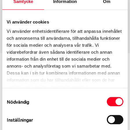
Samtycke
Information
Om
Group
Tum
Fälg PV/C LM
17
Wheel offset
Centre Bore
Vi använder cookies
49.5
66.46
Vi använder enhetsidentifierare för att anpassa innehållet
Centre Diameter
Art nummer
och annonserna till användarna, tillhandahålla funktioner
112
6497
för sociala medier och analysera vår trafik. Vi
vidarebefordrar även sådana identifierare och annan
information från din enhet till de sociala medier och
Passar denna fälg min bil?
annons- och analysföretag som vi samarbetar med.
Dessa kan i sin tur kombinera informationen med annan
Ange registreringsnummer för att se om den fälg
information som du har tillhandahållit eller som de har
du valt passar din bilmodell. Se till att kolla en extra
samlat in när du har använt deras tjänster.
gång så att däck och fälg har samma dimensioner.
Samtyckesval
Ibland kan fälgen ha bytts ut under årens lopp och
Nödvändig
inte vara samma dimension som bilen hade ut från
fabrik.
Inställningar