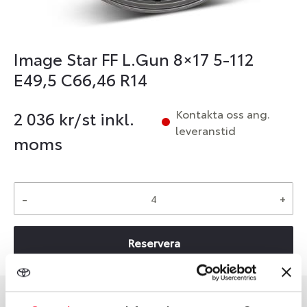
Image Star FF L.Gun 8×17 5-112
E49,5 C66,46 R14
Kontakta oss ang.
2 036
kr/st inkl.
leveranstid
moms
-
+
Reservera