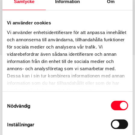
Samtycke
Information
Om
Group
Tum
Fälg PV/C LM
18
Wheel offset
Centre Bore
Vi använder cookies
30
66.46
Vi använder enhetsidentifierare för att anpassa innehållet
Centre Diameter
Art nummer
och annonserna till användarna, tillhandahålla funktioner
112
13925
för sociala medier och analysera vår trafik. Vi
vidarebefordrar även sådana identifierare och annan
information från din enhet till de sociala medier och
Passar denna fälg min bil?
annons- och analysföretag som vi samarbetar med.
Dessa kan i sin tur kombinera informationen med annan
Ange registreringsnummer för att se om den fälg
information som du har tillhandahållit eller som de har
du valt passar din bilmodell. Se till att kolla en extra
samlat in när du har använt deras tjänster.
gång så att däck och fälg har samma dimensioner.
Samtyckesval
Ibland kan fälgen ha bytts ut under årens lopp och
Nödvändig
inte vara samma dimension som bilen hade ut från
fabrik.
Inställningar