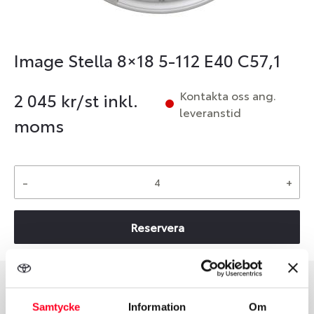
Image Stella 8×18 5-112 E40 C57,1
Kontakta oss ang.
2 045
kr/st inkl.
leveranstid
moms
-
+
Reservera
Group
Tum
Samtycke
Information
Om