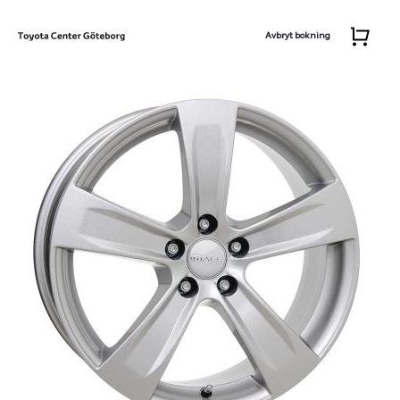
Avbryt bokning