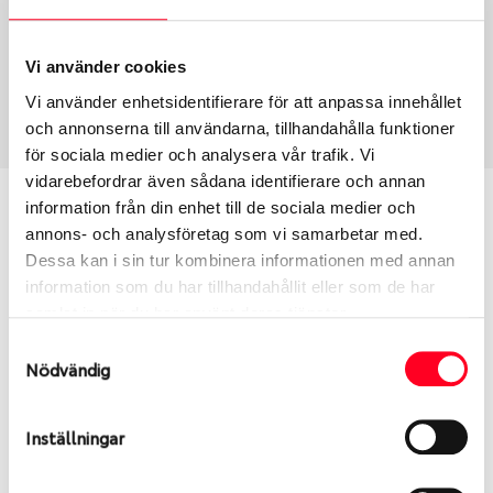
Fälg PV/C LM
18
Wheel offset
Centre Bore
40
57.1
Vi använder cookies
Centre Diameter
Art nummer
Vi använder enhetsidentifierare för att anpassa innehållet
112
8536
och annonserna till användarna, tillhandahålla funktioner
för sociala medier och analysera vår trafik. Vi
vidarebefordrar även sådana identifierare och annan
Passar denna fälg min bil?
information från din enhet till de sociala medier och
annons- och analysföretag som vi samarbetar med.
Dessa kan i sin tur kombinera informationen med annan
Ange registreringsnummer för att se om den fälg
information som du har tillhandahållit eller som de har
du valt passar din bilmodell. Se till att kolla en extra
samlat in när du har använt deras tjänster.
gång så att däck och fälg har samma dimensioner.
Ibland kan fälgen ha bytts ut under årens lopp och
Samtyckesval
Nödvändig
inte vara samma dimension som bilen hade ut från
fabrik.
Inställningar
S
Sök