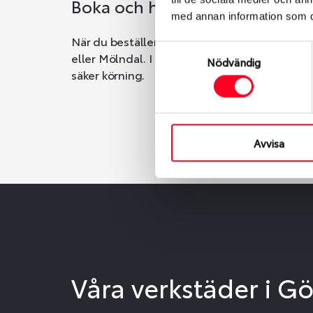
Boka och hämta hos Däckspec
med annan information som du 
När du beställer dina nya däck eller fälgar ho
Samtyckesval
eller Mölndal. I beställningen anger du datum o
Nödvändig
säker körning.
Avvisa
Våra verkstäder i G