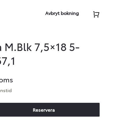
Avbryt bokning
 M.Blk 7,5×18 5-
67,1
moms
anstid
Reservera