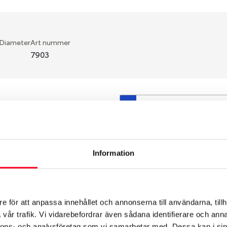
 Diameter
Art nummer
7903
S
en fälg du valt passar din
så att däck och fälg har
 bytts ut under årens lopp
Information
hade ut från fabrik.
e för att anpassa innehållet och annonserna till användarna, tillh
vår trafik. Vi vidarebefordrar även sådana identifierare och anna
nnons- och analysföretag som vi samarbetar med. Dessa kan i sin