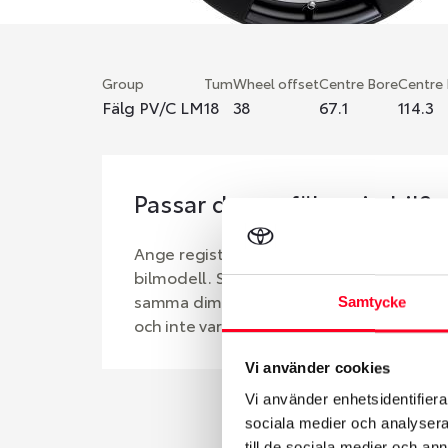
Group
Tum
Wheel offset
Centre Bore
Centre
Fälg PV/C LM
18
38
67.1
114.3
Passar denna fälg min bil?
Ange registreringsnummer för att se om d
bilmodell. Se till att kolla en extra gång 
samma dimensioner. Ibland kan fälgen ha
Samtycke
och inte vara samma dimension som bilen 
Vi använder cookies
Vi använder enhetsidentifierar
sociala medier och analysera 
till de sociala medier och a