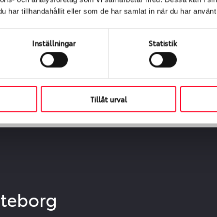
ialen
har tillhandahållit eller som de har samlat in när du har använt 
s oss levereras de direkt till någon av våra däckverkstäder 
ch tid för upphämtning eller service. När vi byter dina däck s
Inställningar
Statistik
Tillåt urval
öteborg