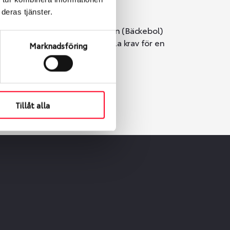
deras tjänster.
i Göteborg. Välj mellan Hisingen (Bäckebol)
er vi till att de uppfyller alla krav för en
Marknadsföring
Tillåt alla