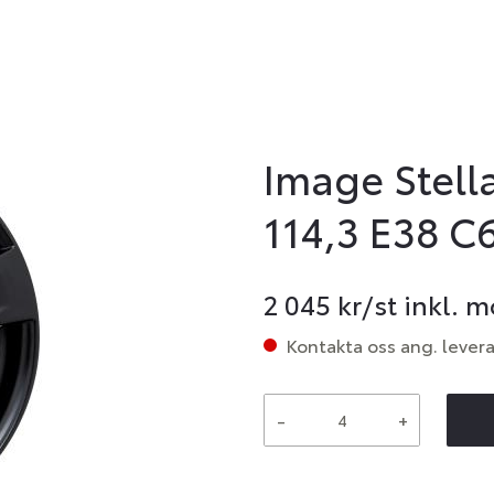
Image Stella
114,3 E38 C
2 045
kr/st inkl. 
Kontakta oss ang. lever
-
+