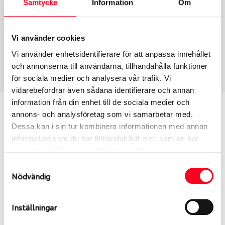
Samtycke
Information
Om
Group
Tum
Fälg PV/C LM
18
Wheel offset
Centre Bore
Vi använder cookies
45
67.1
Vi använder enhetsidentifierare för att anpassa innehållet
Centre Diameter
Art nummer
och annonserna till användarna, tillhandahålla funktioner
114.3
7449
för sociala medier och analysera vår trafik. Vi
vidarebefordrar även sådana identifierare och annan
information från din enhet till de sociala medier och
Passar denna fälg min bil?
annons- och analysföretag som vi samarbetar med.
Dessa kan i sin tur kombinera informationen med annan
Ange registreringsnummer för att se om den fälg
information som du har tillhandahållit eller som de har
du valt passar din bilmodell. Se till att kolla en extra
samlat in när du har använt deras tjänster.
gång så att däck och fälg har samma dimensioner.
Samtyckesval
Ibland kan fälgen ha bytts ut under årens lopp och
Nödvändig
inte vara samma dimension som bilen hade ut från
fabrik.
Inställningar