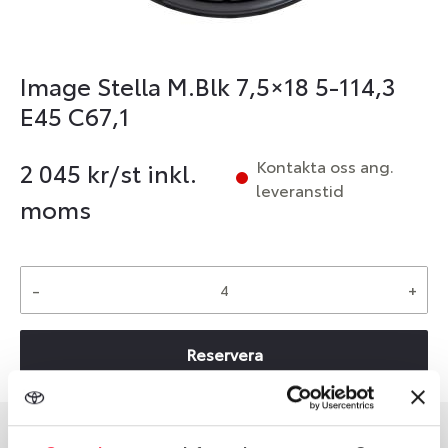
Image Stella M.Blk 7,5×18 5-114,3
E45 C67,1
Kontakta oss ang.
2 045
kr/st inkl.
leveranstid
moms
-
+
Reservera