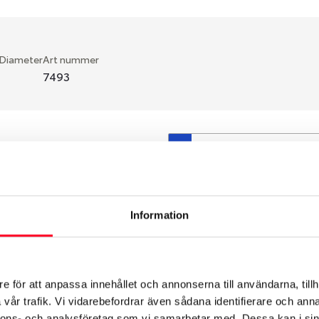
 Diameter
Art nummer
7493
S
en fälg du valt passar din
så att däck och fälg har
 bytts ut under årens lopp
Information
hade ut från fabrik.
e för att anpassa innehållet och annonserna till användarna, tillh
vår trafik. Vi vidarebefordrar även sådana identifierare och anna
nnons- och analysföretag som vi samarbetar med. Dessa kan i sin