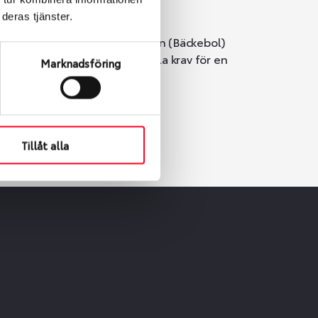
deras tjänster.
i Göteborg. Välj mellan Hisingen (Bäckebol)
er vi till att de uppfyller alla krav för en
Marknadsföring
Tillåt alla