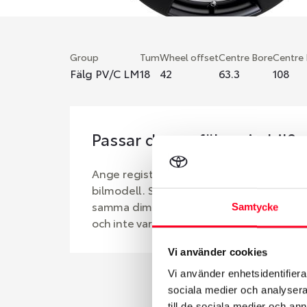
Group
Tum
Wheel offset
Centre Bore
Centre
Fälg PV/C LM
18
42
63.3
108
Passar denna fälg min bil?
Ange registreringsnummer för att se om d
bilmodell. Se till att kolla en extra gång 
samma dimensioner. Ibland kan fälgen ha
Samtycke
och inte vara samma dimension som bilen 
Vi använder cookies
Vi använder enhetsidentifierar
sociala medier och analysera 
till de sociala medier och a