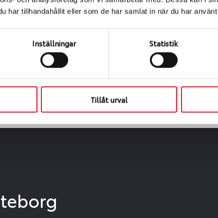
ialen
har tillhandahållit eller som de har samlat in när du har använt 
s oss levereras de direkt till någon av våra däckverkstäder 
ch tid för upphämtning eller service. När vi byter dina däck s
Inställningar
Statistik
Tillåt urval
öteborg