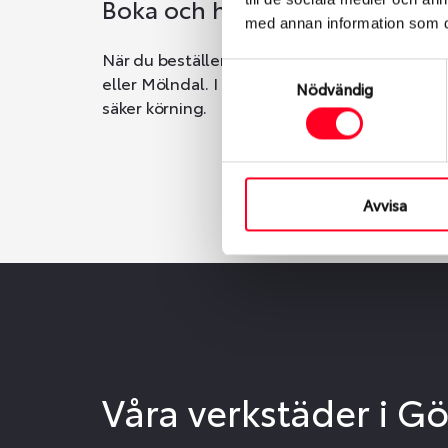
Boka och hämta hos Däckspec
med annan information som du 
När du beställer dina nya däck eller fälgar ho
Samtyckesval
eller Mölndal. I beställningen anger du datum o
Nödvändig
säker körning.
Avvisa
Våra verkstäder i G