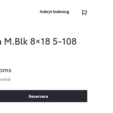
Avbryt bokning
a M.Blk 8×18 5-108
moms
anstid
Reservera