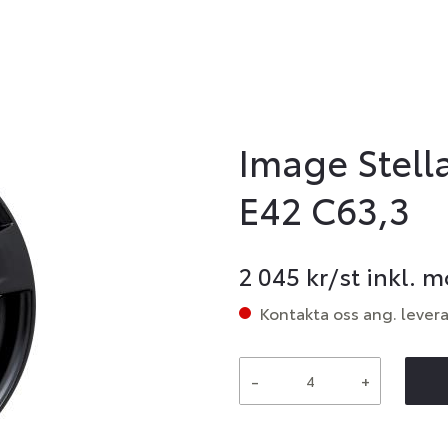
Image Stell
E42 C63,3
2 045
kr/st inkl. 
Kontakta oss ang. lever
-
+